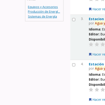
Equipos y Accesorios
Hacer r
Producción de Energí...
Sistemas de Energía
3.
Estacion
por
Agua
Idioma:
E
Editor:
Bu
Disponibi
Hacer r
4.
Estación
por
Agua
Idioma:
E
Editor:
Bu
Disponibi
Hacer r