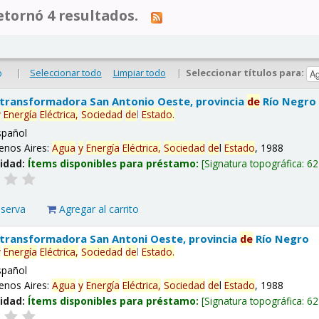
tornó 4 resultados.
|
Seleccionar todo
Limpiar todo
|
Seleccionar títulos para:
o
 transformadora San Antonio Oeste, provincia
de
Río Negro
y
Energía
Eléctrica,
Sociedad
de
l
Estado
.
spañol
enos Aires:
Agua
y
Energía
Eléctrica,
Sociedad
de
l
Estado
, 1988
lidad:
Ítems disponibles para préstamo:
Signatura topográfica:
62
eserva
Agregar al carrito
 transformadora San Antoni Oeste, provincia
de
Río Negro
y
Energía
Eléctrica,
Sociedad
de
l
Estado
.
spañol
enos Aires:
Agua
y
Energía
Eléctrica,
Sociedad
de
l
Estado
, 1988
lidad:
Ítems disponibles para préstamo:
Signatura topográfica:
62