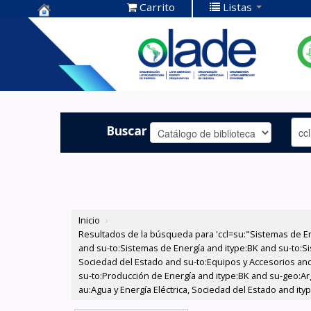
Carrito
Listas
Centro de
Documentación
OLADE -
Buscar
Inicio
›
Resultados de la búsqueda para 'ccl=su:"Sistemas de E
and su-to:Sistemas de Energía and itype:BK and su-to:Si
Sociedad del Estado and su-to:Equipos y Accesorios and
su-to:Producción de Energía and itype:BK and su-geo:Ar
au:Agua y Energía Eléctrica, Sociedad del Estado and ity