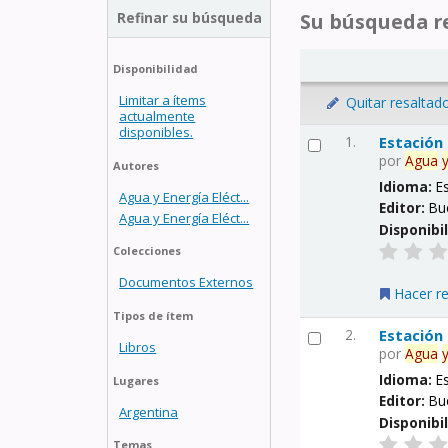
Refinar su búsqueda
Su búsqueda re
Disponibilidad
Limitar a ítems
Quitar resaltad
actualmente
disponibles.
1.
Estación
por
Agua
Autores
Idioma:
E
Agua y Energía Eléct...
Editor:
Bu
Agua y Energía Eléct...
Disponibi
Colecciones
Documentos Externos
Hacer r
Tipos de ítem
2.
Estación
Libros
por
Agua
Idioma:
E
Lugares
Editor:
Bu
Argentina
Disponibi
Temas