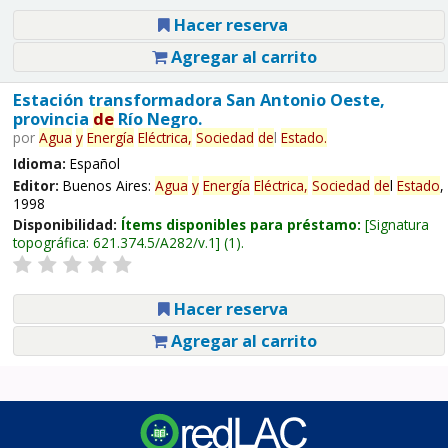
Hacer reserva
Agregar al carrito
Estación transformadora San Antonio Oeste,
provincia
de
Río Negro.
por
Agua
y
Energía
Eléctrica,
Sociedad
de
l
Estado
.
Idioma:
Español
Editor:
Buenos Aires:
Agua
y
Energía
Eléctrica,
Sociedad
de
l
Estado
,
1998
Disponibilidad:
Ítems disponibles para préstamo:
Signatura
topográfica:
621.374.5/A282/v.1
(1).
Hacer reserva
Agregar al carrito