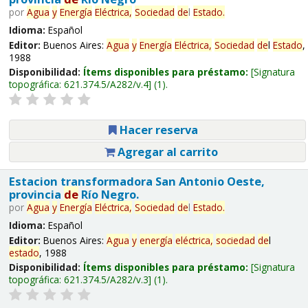
por
Agua
y
Energía
Eléctrica,
Sociedad
de
l
Estado
.
Idioma:
Español
Editor:
Buenos Aires:
Agua
y
Energía
Eléctrica,
Sociedad
de
l
Estado
,
1988
Disponibilidad:
Ítems disponibles para préstamo:
Signatura
topográfica:
621.374.5/A282/v.4
(1).
Hacer reserva
Agregar al carrito
Estacion transformadora San Antonio Oeste,
provincia
de
Río Negro.
por
Agua
y
Energía
Eléctrica,
Sociedad
de
l
Estado
.
Idioma:
Español
Editor:
Buenos Aires:
Agua
y
energía
eléctrica,
sociedad
de
l
estado
, 1988
Disponibilidad:
Ítems disponibles para préstamo:
Signatura
topográfica:
621.374.5/A282/v.3
(1).