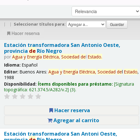
|
|
Seleccionar títulos para:
Hacer reserva
Estación transformadora San Antonio Oeste,
provincia
de
Río Negro
por
Agua
y
Energía
Eléctrica,
Sociedad
de
l
Estado
.
Idioma:
Español
Editor:
Buenos Aires:
Agua
y
Energía
Eléctrica,
Sociedad
de
l
Estado
,
1988
Disponibilidad:
Ítems disponibles para préstamo:
Signatura
topográfica:
621.374.5/A282/v.2
(3).
Hacer reserva
Agregar al carrito
Estación transformadora San Antoni Oeste,
provincia
de
Río Negro