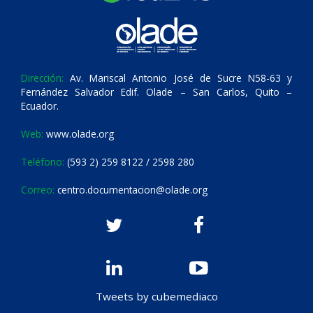
Dirección:
Av. Mariscal Antonio José de Sucre N58-63 y
Fernández Salvador Edif. Olade – San Carlos, Quito –
Ecuador.
Web:
www.olade.org
Teléfono:
(593 2) 259 8122 / 2598 280
Correo:
centro.documentacion@olade.org
Tweets by cubemediaco