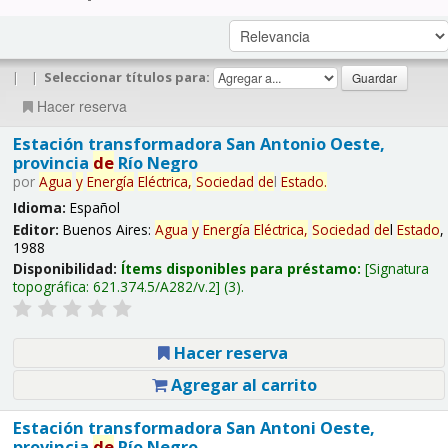
|
|
Seleccionar títulos para:
Hacer reserva
Estación transformadora San Antonio Oeste,
provincia
de
Río Negro
por
Agua
y
Energía
Eléctrica,
Sociedad
de
l
Estado
.
Idioma:
Español
Editor:
Buenos Aires:
Agua
y
Energía
Eléctrica,
Sociedad
de
l
Estado
,
1988
Disponibilidad:
Ítems disponibles para préstamo:
Signatura
topográfica:
621.374.5/A282/v.2
(3).
Hacer reserva
Agregar al carrito
Estación transformadora San Antoni Oeste,
provincia
de
Río Negro