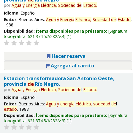
por
Agua
y
Energía
Eléctrica,
Sociedad
de
l
Estado
.
Idioma:
Español
Editor:
Buenos Aires:
Agua
y
Energía
Eléctrica,
Sociedad
de
l
Estado
,
1988
Disponibilidad:
Ítems disponibles para préstamo:
Signatura
topográfica:
621.374.5/A282/v.4
(1).
Hacer reserva
Agregar al carrito
Estacion transformadora San Antonio Oeste,
provincia
de
Río Negro.
por
Agua
y
Energía
Eléctrica,
Sociedad
de
l
Estado
.
Idioma:
Español
Editor:
Buenos Aires:
Agua
y
energía
eléctrica,
sociedad
de
l
estado
, 1988
Disponibilidad:
Ítems disponibles para préstamo:
Signatura
topográfica:
621.374.5/A282/v.3
(1).