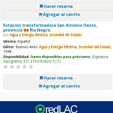
Hacer reserva
Agregar al carrito
Estación transformadora San Antonio Oeste,
provincia
de
Río Negro.
por
Agua
y
Energía
Eléctrica,
Sociedad
de
l
Estado
.
Idioma:
Español
Editor:
Buenos Aires:
Agua
y
Energía
Eléctrica,
Sociedad
de
l
Estado
,
1998
Disponibilidad:
Ítems disponibles para préstamo:
Signatura
topográfica:
621.374.5/A282/v.1
(1).
Hacer reserva
Agregar al carrito