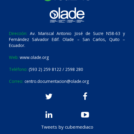
Dirección:
Av. Mariscal Antonio José de Sucre N58-63 y
Fernández Salvador Edif. Olade – San Carlos, Quito –
Ecuador.
Web:
www.olade.org
Teléfono:
(593 2) 259 8122 / 2598 280
Correo:
centro.documentacion@olade.org
Tweets by cubemediaco