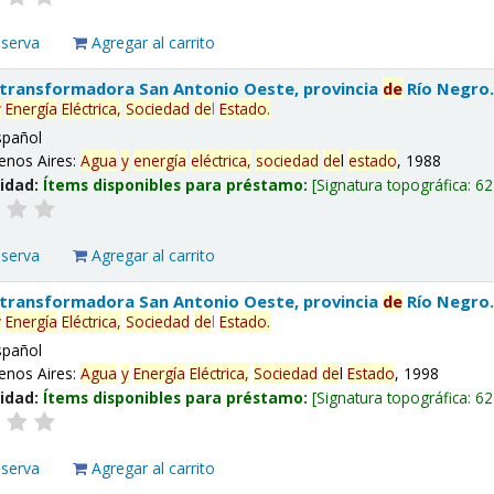
eserva
Agregar al carrito
 transformadora San Antonio Oeste, provincia
de
Río Negro
y
Energía
Eléctrica,
Sociedad
de
l
Estado
.
spañol
enos Aires:
Agua
y
energía
eléctrica,
sociedad
de
l
estado
, 1988
lidad:
Ítems disponibles para préstamo:
Signatura topográfica:
62
eserva
Agregar al carrito
 transformadora San Antonio Oeste, provincia
de
Río Negro
y
Energía
Eléctrica,
Sociedad
de
l
Estado
.
spañol
enos Aires:
Agua
y
Energía
Eléctrica,
Sociedad
de
l
Estado
, 1998
lidad:
Ítems disponibles para préstamo:
Signatura topográfica:
62
eserva
Agregar al carrito