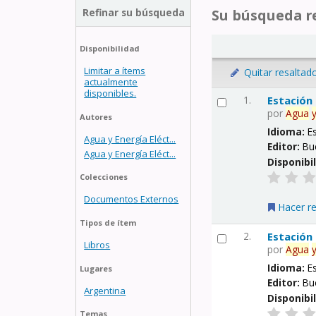
Refinar su búsqueda
Su búsqueda re
Disponibilidad
Limitar a ítems
Quitar resaltad
actualmente
disponibles.
1.
Estación
por
Agua
Autores
Idioma:
E
Agua y Energía Eléct...
Editor:
Bu
Agua y Energía Eléct...
Disponibi
Colecciones
Documentos Externos
Hacer r
Tipos de ítem
2.
Estación
Libros
por
Agua
Idioma:
E
Lugares
Editor:
Bu
Argentina
Disponibi
Temas