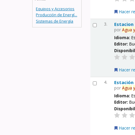
Equipos y Accesorios
Hacer r
Producción de Energí...
Sistemas de Energía
3.
Estacion
por
Agua
Idioma:
E
Editor:
Bu
Disponibi
Hacer r
4.
Estación
por
Agua
Idioma:
E
Editor:
Bu
Disponibi
Hacer r