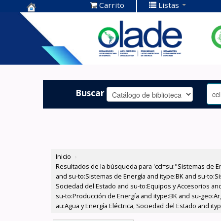
Carrito
Listas
Centro de
Documentación
OLADE -
Buscar
Inicio
›
Resultados de la búsqueda para 'ccl=su:"Sistemas de E
and su-to:Sistemas de Energía and itype:BK and su-to:Si
Sociedad del Estado and su-to:Equipos y Accesorios and
su-to:Producción de Energía and itype:BK and su-geo:Ar
au:Agua y Energía Eléctrica, Sociedad del Estado and it