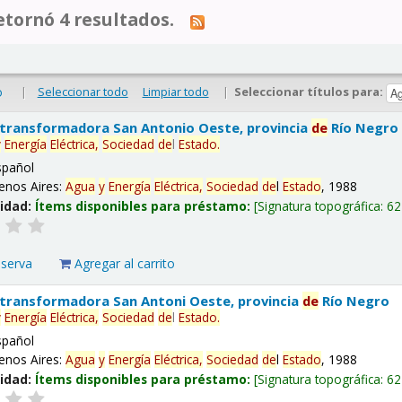
tornó 4 resultados.
|
Seleccionar todo
Limpiar todo
|
Seleccionar títulos para:
o
 transformadora San Antonio Oeste, provincia
de
Río Negro
y
Energía
Eléctrica,
Sociedad
de
l
Estado
.
spañol
enos Aires:
Agua
y
Energía
Eléctrica,
Sociedad
de
l
Estado
, 1988
lidad:
Ítems disponibles para préstamo:
Signatura topográfica:
62
eserva
Agregar al carrito
 transformadora San Antoni Oeste, provincia
de
Río Negro
y
Energía
Eléctrica,
Sociedad
de
l
Estado
.
spañol
enos Aires:
Agua
y
Energía
Eléctrica,
Sociedad
de
l
Estado
, 1988
lidad:
Ítems disponibles para préstamo:
Signatura topográfica:
62