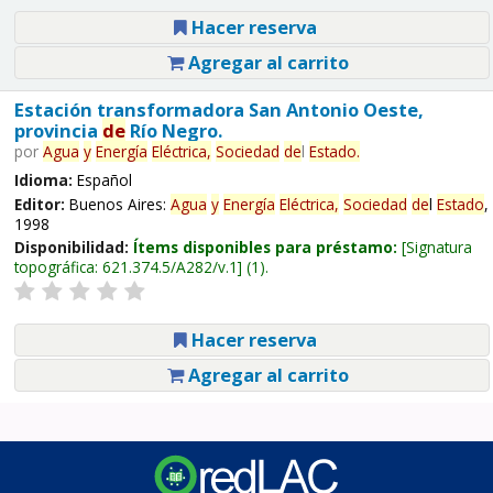
Hacer reserva
Agregar al carrito
Estación transformadora San Antonio Oeste,
provincia
de
Río Negro.
por
Agua
y
Energía
Eléctrica,
Sociedad
de
l
Estado
.
Idioma:
Español
Editor:
Buenos Aires:
Agua
y
Energía
Eléctrica,
Sociedad
de
l
Estado
,
1998
Disponibilidad:
Ítems disponibles para préstamo:
Signatura
topográfica:
621.374.5/A282/v.1
(1).
Hacer reserva
Agregar al carrito