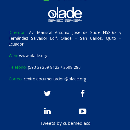
Dirección:
Av. Mariscal Antonio José de Sucre N58-63 y
Fernández Salvador Edif. Olade – San Carlos, Quito –
Ecuador.
Web:
www.olade.org
Teléfono:
(593 2) 259 8122 / 2598 280
Correo:
centro.documentacion@olade.org
Tweets by cubemediaco