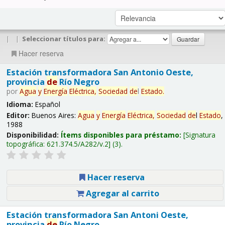
|
|
Seleccionar títulos para:
Hacer reserva
Estación transformadora San Antonio Oeste,
provincia
de
Río Negro
por
Agua
y
Energía
Eléctrica,
Sociedad
de
l
Estado
.
Idioma:
Español
Editor:
Buenos Aires:
Agua
y
Energía
Eléctrica,
Sociedad
de
l
Estado
,
1988
Disponibilidad:
Ítems disponibles para préstamo:
Signatura
topográfica:
621.374.5/A282/v.2
(3).
Hacer reserva
Agregar al carrito
Estación transformadora San Antoni Oeste,
provincia
de
Río Negro