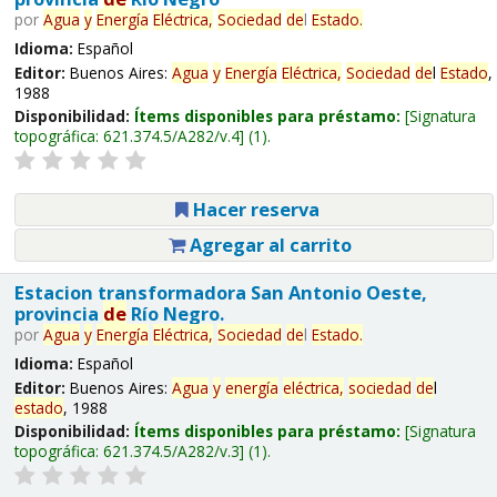
por
Agua
y
Energía
Eléctrica,
Sociedad
de
l
Estado
.
Idioma:
Español
Editor:
Buenos Aires:
Agua
y
Energía
Eléctrica,
Sociedad
de
l
Estado
,
1988
Disponibilidad:
Ítems disponibles para préstamo:
Signatura
topográfica:
621.374.5/A282/v.4
(1).
Hacer reserva
Agregar al carrito
Estacion transformadora San Antonio Oeste,
provincia
de
Río Negro.
por
Agua
y
Energía
Eléctrica,
Sociedad
de
l
Estado
.
Idioma:
Español
Editor:
Buenos Aires:
Agua
y
energía
eléctrica,
sociedad
de
l
estado
, 1988
Disponibilidad:
Ítems disponibles para préstamo:
Signatura
topográfica:
621.374.5/A282/v.3
(1).