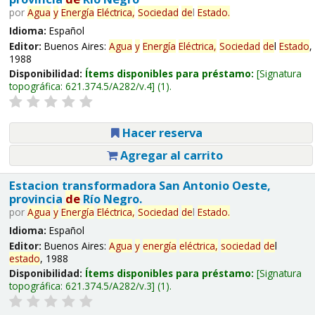
por
Agua
y
Energía
Eléctrica,
Sociedad
de
l
Estado
.
Idioma:
Español
Editor:
Buenos Aires:
Agua
y
Energía
Eléctrica,
Sociedad
de
l
Estado
,
1988
Disponibilidad:
Ítems disponibles para préstamo:
Signatura
topográfica:
621.374.5/A282/v.4
(1).
Hacer reserva
Agregar al carrito
Estacion transformadora San Antonio Oeste,
provincia
de
Río Negro.
por
Agua
y
Energía
Eléctrica,
Sociedad
de
l
Estado
.
Idioma:
Español
Editor:
Buenos Aires:
Agua
y
energía
eléctrica,
sociedad
de
l
estado
, 1988
Disponibilidad:
Ítems disponibles para préstamo:
Signatura
topográfica:
621.374.5/A282/v.3
(1).