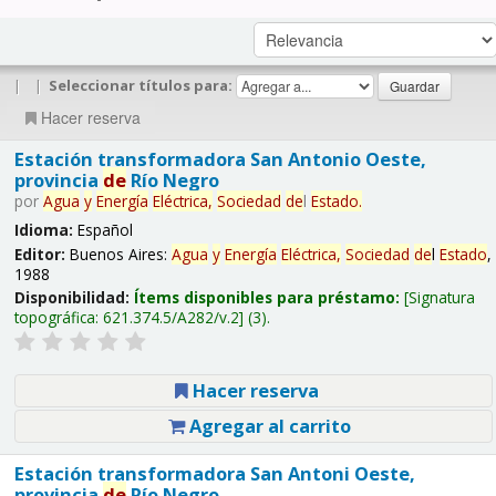
|
|
Seleccionar títulos para:
Hacer reserva
Estación transformadora San Antonio Oeste,
provincia
de
Río Negro
por
Agua
y
Energía
Eléctrica,
Sociedad
de
l
Estado
.
Idioma:
Español
Editor:
Buenos Aires:
Agua
y
Energía
Eléctrica,
Sociedad
de
l
Estado
,
1988
Disponibilidad:
Ítems disponibles para préstamo:
Signatura
topográfica:
621.374.5/A282/v.2
(3).
Hacer reserva
Agregar al carrito
Estación transformadora San Antoni Oeste,
provincia
de
Río Negro