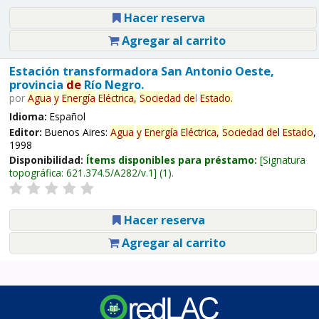
Hacer reserva
Agregar al carrito
Estación transformadora San Antonio Oeste,
provincia
de
Río Negro.
por
Agua
y
Energía
Eléctrica,
Sociedad
de
l
Estado
.
Idioma:
Español
Editor:
Buenos Aires:
Agua
y
Energía
Eléctrica,
Sociedad
de
l
Estado
,
1998
Disponibilidad:
Ítems disponibles para préstamo:
Signatura
topográfica:
621.374.5/A282/v.1
(1).
Hacer reserva
Agregar al carrito