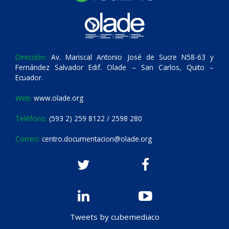
Dirección:
Av. Mariscal Antonio José de Sucre N58-63 y
Fernández Salvador Edif. Olade – San Carlos, Quito –
Ecuador.
Web:
www.olade.org
Teléfono:
(593 2) 259 8122 / 2598 280
Correo:
centro.documentacion@olade.org
Tweets by cubemediaco