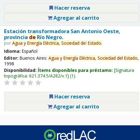
Hacer reserva
Agregar al carrito
Estación transformadora San Antonio Oeste,
provincia
de
Río Negro.
por
Agua
y
Energía
Eléctrica,
Sociedad
de
l
Estado
.
Idioma:
Español
Editor:
Buenos Aires:
Agua
y
Energía
Eléctrica,
Sociedad
de
l
Estado
,
1998
Disponibilidad:
Ítems disponibles para préstamo:
Signatura
topográfica:
621.374.5/A282/v.1
(1).
Hacer reserva
Agregar al carrito