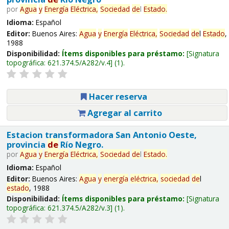
por
Agua
y
Energía
Eléctrica,
Sociedad
de
l
Estado
.
Idioma:
Español
Editor:
Buenos Aires:
Agua
y
Energía
Eléctrica,
Sociedad
de
l
Estado
,
1988
Disponibilidad:
Ítems disponibles para préstamo:
Signatura
topográfica:
621.374.5/A282/v.4
(1).
Hacer reserva
Agregar al carrito
Estacion transformadora San Antonio Oeste,
provincia
de
Río Negro.
por
Agua
y
Energía
Eléctrica,
Sociedad
de
l
Estado
.
Idioma:
Español
Editor:
Buenos Aires:
Agua
y
energía
eléctrica,
sociedad
de
l
estado
, 1988
Disponibilidad:
Ítems disponibles para préstamo:
Signatura
topográfica:
621.374.5/A282/v.3
(1).