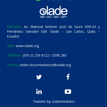
Dirección:
Av. Mariscal Antonio José de Sucre N58-63 y
Fernández Salvador Edif. Olade – San Carlos, Quito –
Ecuador.
Web:
www.olade.org
Teléfono:
(593 2) 259 8122 / 2598 280
Correo:
centro.documentacion@olade.org
Tweets by cubemediaco