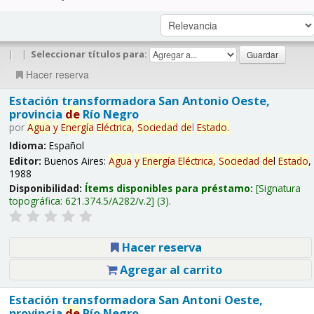
|
|
Seleccionar títulos para:
Hacer reserva
Estación transformadora San Antonio Oeste,
provincia
de
Río Negro
por
Agua
y
Energía
Eléctrica,
Sociedad
de
l
Estado
.
Idioma:
Español
Editor:
Buenos Aires:
Agua
y
Energía
Eléctrica,
Sociedad
de
l
Estado
,
1988
Disponibilidad:
Ítems disponibles para préstamo:
Signatura
topográfica:
621.374.5/A282/v.2
(3).
Hacer reserva
Agregar al carrito
Estación transformadora San Antoni Oeste,
provincia
de
Río Negro