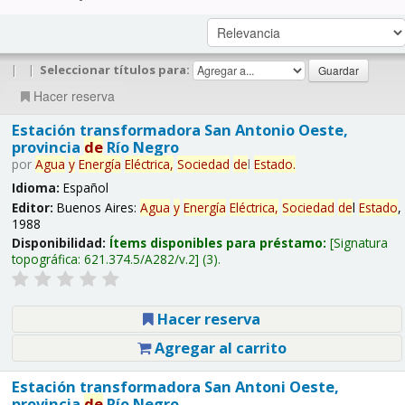
|
|
Seleccionar títulos para:
Hacer reserva
Estación transformadora San Antonio Oeste,
provincia
de
Río Negro
por
Agua
y
Energía
Eléctrica,
Sociedad
de
l
Estado
.
Idioma:
Español
Editor:
Buenos Aires:
Agua
y
Energía
Eléctrica,
Sociedad
de
l
Estado
,
1988
Disponibilidad:
Ítems disponibles para préstamo:
Signatura
topográfica:
621.374.5/A282/v.2
(3).
Hacer reserva
Agregar al carrito
Estación transformadora San Antoni Oeste,
provincia
de
Río Negro