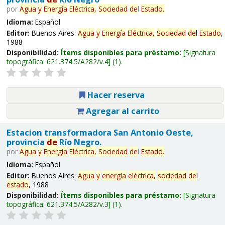
por
Agua
y
Energía
Eléctrica,
Sociedad
de
l
Estado
.
Idioma:
Español
Editor:
Buenos Aires:
Agua
y
Energía
Eléctrica,
Sociedad
de
l
Estado
,
1988
Disponibilidad:
Ítems disponibles para préstamo:
Signatura
topográfica:
621.374.5/A282/v.4
(1).
Hacer reserva
Agregar al carrito
Estacion transformadora San Antonio Oeste,
provincia
de
Río Negro.
por
Agua
y
Energía
Eléctrica,
Sociedad
de
l
Estado
.
Idioma:
Español
Editor:
Buenos Aires:
Agua
y
energía
eléctrica,
sociedad
de
l
estado
, 1988
Disponibilidad:
Ítems disponibles para préstamo:
Signatura
topográfica:
621.374.5/A282/v.3
(1).