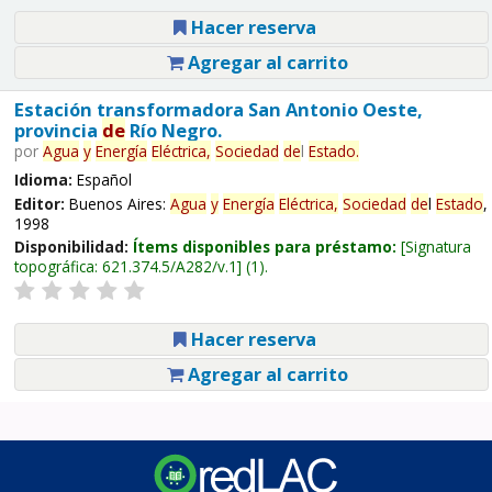
Hacer reserva
Agregar al carrito
Estación transformadora San Antonio Oeste,
provincia
de
Río Negro.
por
Agua
y
Energía
Eléctrica,
Sociedad
de
l
Estado
.
Idioma:
Español
Editor:
Buenos Aires:
Agua
y
Energía
Eléctrica,
Sociedad
de
l
Estado
,
1998
Disponibilidad:
Ítems disponibles para préstamo:
Signatura
topográfica:
621.374.5/A282/v.1
(1).
Hacer reserva
Agregar al carrito