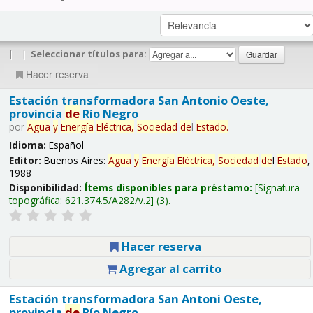
|
|
Seleccionar títulos para:
Hacer reserva
Estación transformadora San Antonio Oeste,
provincia
de
Río Negro
por
Agua
y
Energía
Eléctrica,
Sociedad
de
l
Estado
.
Idioma:
Español
Editor:
Buenos Aires:
Agua
y
Energía
Eléctrica,
Sociedad
de
l
Estado
,
1988
Disponibilidad:
Ítems disponibles para préstamo:
Signatura
topográfica:
621.374.5/A282/v.2
(3).
Hacer reserva
Agregar al carrito
Estación transformadora San Antoni Oeste,
provincia
de
Río Negro