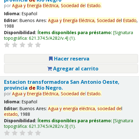
por
Agua
y
Energía
Eléctrica,
Sociedad
de
l
Estado
.
Idioma:
Español
Editor:
Buenos Aires:
Agua
y
Energía
Eléctrica,
Sociedad
de
l
Estado
,
1988
Disponibilidad:
Ítems disponibles para préstamo:
Signatura
topográfica:
621.374.5/A282/v.4
(1).
Hacer reserva
Agregar al carrito
Estacion transformadora San Antonio Oeste,
provincia
de
Río Negro.
por
Agua
y
Energía
Eléctrica,
Sociedad
de
l
Estado
.
Idioma:
Español
Editor:
Buenos Aires:
Agua
y
energía
eléctrica,
sociedad
de
l
estado
, 1988
Disponibilidad:
Ítems disponibles para préstamo:
Signatura
topográfica:
621.374.5/A282/v.3
(1).