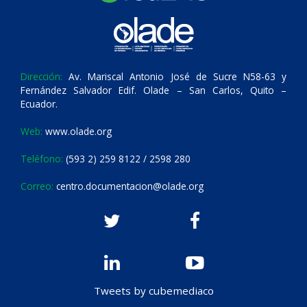
Dirección:
Av. Mariscal Antonio José de Sucre N58-63 y
Fernández Salvador Edif. Olade – San Carlos, Quito –
Ecuador.
Web:
www.olade.org
Teléfono:
(593 2) 259 8122 / 2598 280
Correo:
centro.documentacion@olade.org
Tweets by cubemediaco