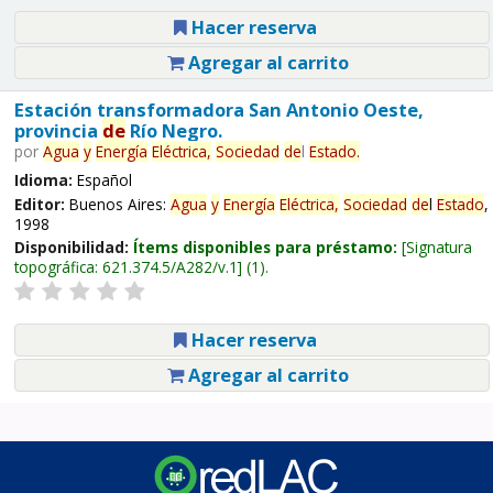
Hacer reserva
Agregar al carrito
Estación transformadora San Antonio Oeste,
provincia
de
Río Negro.
por
Agua
y
Energía
Eléctrica,
Sociedad
de
l
Estado
.
Idioma:
Español
Editor:
Buenos Aires:
Agua
y
Energía
Eléctrica,
Sociedad
de
l
Estado
,
1998
Disponibilidad:
Ítems disponibles para préstamo:
Signatura
topográfica:
621.374.5/A282/v.1
(1).
Hacer reserva
Agregar al carrito