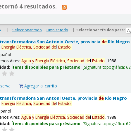
tornó 4 resultados.
|
Seleccionar todo
Limpiar todo
|
Seleccionar títulos para:
o
 transformadora San Antonio Oeste, provincia
de
Río Negro
y
Energía
Eléctrica,
Sociedad
de
l
Estado
.
spañol
enos Aires:
Agua
y
Energía
Eléctrica,
Sociedad
de
l
Estado
, 1988
lidad:
Ítems disponibles para préstamo:
Signatura topográfica:
62
eserva
Agregar al carrito
 transformadora San Antoni Oeste, provincia
de
Río Negro
y
Energía
Eléctrica,
Sociedad
de
l
Estado
.
spañol
enos Aires:
Agua
y
Energía
Eléctrica,
Sociedad
de
l
Estado
, 1988
lidad:
Ítems disponibles para préstamo:
Signatura topográfica:
62