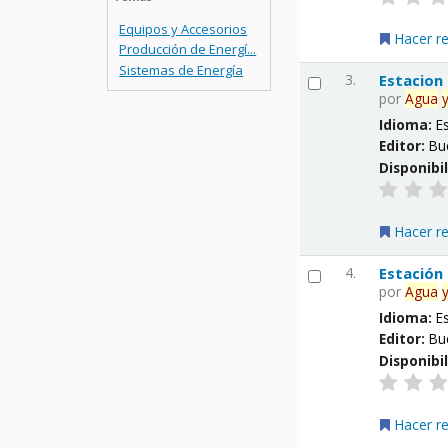
Equipos y Accesorios
Hacer r
Producción de Energí...
Sistemas de Energía
3.
Estacion
por
Agua
Idioma:
E
Editor:
Bu
Disponibi
Hacer r
4.
Estación
por
Agua
Idioma:
E
Editor:
Bu
Disponibi
Hacer r