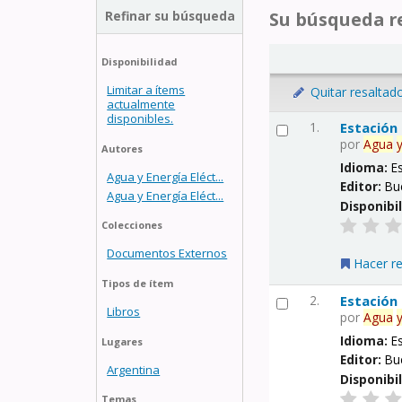
Refinar su búsqueda
Su búsqueda re
Disponibilidad
Limitar a ítems
Quitar resaltad
actualmente
disponibles.
1.
Estación
por
Agua
Autores
Idioma:
E
Agua y Energía Eléct...
Editor:
Bu
Agua y Energía Eléct...
Disponibi
Colecciones
Documentos Externos
Hacer r
Tipos de ítem
2.
Estación
Libros
por
Agua
Idioma:
E
Lugares
Editor:
Bu
Argentina
Disponibi
Temas