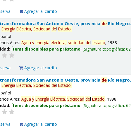
eserva
Agregar al carrito
 transformadora San Antonio Oeste, provincia
de
Río Negro
y
Energía
Eléctrica,
Sociedad
de
l
Estado
.
spañol
enos Aires:
Agua
y
energía
eléctrica,
sociedad
de
l
estado
, 1988
lidad:
Ítems disponibles para préstamo:
Signatura topográfica:
62
eserva
Agregar al carrito
 transformadora San Antonio Oeste, provincia
de
Río Negro
y
Energía
Eléctrica,
Sociedad
de
l
Estado
.
spañol
enos Aires:
Agua
y
Energía
Eléctrica,
Sociedad
de
l
Estado
, 1998
lidad:
Ítems disponibles para préstamo:
Signatura topográfica:
62
eserva
Agregar al carrito