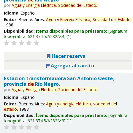
por
Agua
y
Energía
Eléctrica,
Sociedad
de
l
Estado
.
Idioma:
Español
Editor:
Buenos Aires:
Agua
y
Energía
Eléctrica,
Sociedad
de
l
Estado
,
1988
Disponibilidad:
Ítems disponibles para préstamo:
Signatura
topográfica:
621.374.5/A282/v.4
(1).
Hacer reserva
Agregar al carrito
Estacion transformadora San Antonio Oeste,
provincia
de
Río Negro.
por
Agua
y
Energía
Eléctrica,
Sociedad
de
l
Estado
.
Idioma:
Español
Editor:
Buenos Aires:
Agua
y
energía
eléctrica,
sociedad
de
l
estado
, 1988
Disponibilidad:
Ítems disponibles para préstamo:
Signatura
topográfica:
621.374.5/A282/v.3
(1).