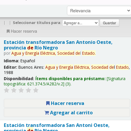
|
|
Seleccionar títulos para:
Hacer reserva
Estación transformadora San Antonio Oeste,
provincia
de
Río Negro
por
Agua
y
Energía
Eléctrica,
Sociedad
de
l
Estado
.
Idioma:
Español
Editor:
Buenos Aires:
Agua
y
Energía
Eléctrica,
Sociedad
de
l
Estado
,
1988
Disponibilidad:
Ítems disponibles para préstamo:
Signatura
topográfica:
621.374.5/A282/v.2
(3).
Hacer reserva
Agregar al carrito
Estación transformadora San Antoni Oeste,
provincia
de
Río Negro