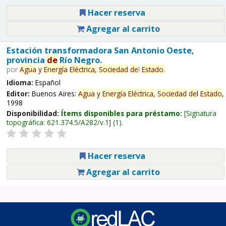
Hacer reserva
Agregar al carrito
Estación transformadora San Antonio Oeste,
provincia
de
Río Negro.
por
Agua
y
Energía
Eléctrica,
Sociedad
de
l
Estado
.
Idioma:
Español
Editor:
Buenos Aires:
Agua
y
Energía
Eléctrica,
Sociedad
de
l
Estado
,
1998
Disponibilidad:
Ítems disponibles para préstamo:
Signatura
topográfica:
621.374.5/A282/v.1
(1).
Hacer reserva
Agregar al carrito