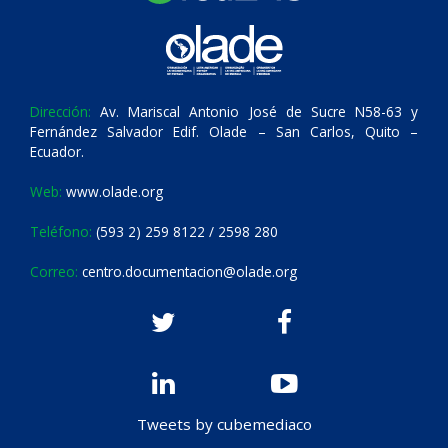
Dirección:
Av. Mariscal Antonio José de Sucre N58-63 y
Fernández Salvador Edif. Olade – San Carlos, Quito –
Ecuador.
Web:
www.olade.org
Teléfono:
(593 2) 259 8122 / 2598 280
Correo:
centro.documentacion@olade.org
Tweets by cubemediaco