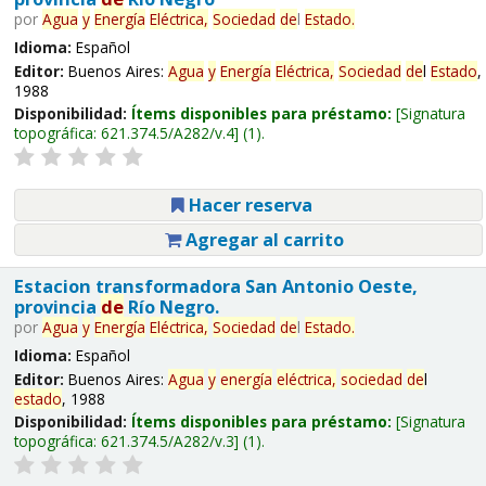
por
Agua
y
Energía
Eléctrica,
Sociedad
de
l
Estado
.
Idioma:
Español
Editor:
Buenos Aires:
Agua
y
Energía
Eléctrica,
Sociedad
de
l
Estado
,
1988
Disponibilidad:
Ítems disponibles para préstamo:
Signatura
topográfica:
621.374.5/A282/v.4
(1).
Hacer reserva
Agregar al carrito
Estacion transformadora San Antonio Oeste,
provincia
de
Río Negro.
por
Agua
y
Energía
Eléctrica,
Sociedad
de
l
Estado
.
Idioma:
Español
Editor:
Buenos Aires:
Agua
y
energía
eléctrica,
sociedad
de
l
estado
, 1988
Disponibilidad:
Ítems disponibles para préstamo:
Signatura
topográfica:
621.374.5/A282/v.3
(1).