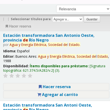
|
|
Seleccionar títulos para:
Hacer reserva
Estación transformadora San Antonio Oeste,
provincia
de
Río Negro
por
Agua
y
Energía
Eléctrica,
Sociedad
de
l
Estado
.
Idioma:
Español
Editor:
Buenos Aires:
Agua
y
Energía
Eléctrica,
Sociedad
de
l
Estado
,
1988
Disponibilidad:
Ítems disponibles para préstamo:
Signatura
topográfica:
621.374.5/A282/v.2
(3).
Hacer reserva
Agregar al carrito
Estación transformadora San Antoni Oeste,
provincia
de
Río Negro