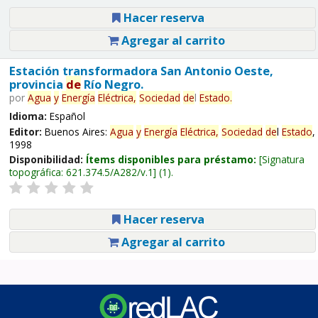
Hacer reserva
Agregar al carrito
Estación transformadora San Antonio Oeste,
provincia
de
Río Negro.
por
Agua
y
Energía
Eléctrica,
Sociedad
de
l
Estado
.
Idioma:
Español
Editor:
Buenos Aires:
Agua
y
Energía
Eléctrica,
Sociedad
de
l
Estado
,
1998
Disponibilidad:
Ítems disponibles para préstamo:
Signatura
topográfica:
621.374.5/A282/v.1
(1).
Hacer reserva
Agregar al carrito