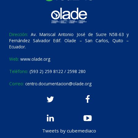
Dirección:
Av. Mariscal Antonio José de Sucre N58-63 y
Fernández Salvador Edif. Olade – San Carlos, Quito –
Ecuador.
Web:
www.olade.org
Teléfono:
(593 2) 259 8122 / 2598 280
Correo:
centro.documentacion@olade.org
Tweets by cubemediaco