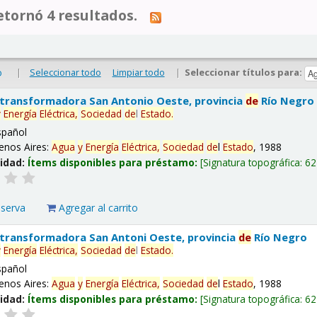
tornó 4 resultados.
|
Seleccionar todo
Limpiar todo
|
Seleccionar títulos para:
o
 transformadora San Antonio Oeste, provincia
de
Río Negro
y
Energía
Eléctrica,
Sociedad
de
l
Estado
.
spañol
enos Aires:
Agua
y
Energía
Eléctrica,
Sociedad
de
l
Estado
, 1988
lidad:
Ítems disponibles para préstamo:
Signatura topográfica:
62
eserva
Agregar al carrito
 transformadora San Antoni Oeste, provincia
de
Río Negro
y
Energía
Eléctrica,
Sociedad
de
l
Estado
.
spañol
enos Aires:
Agua
y
Energía
Eléctrica,
Sociedad
de
l
Estado
, 1988
lidad:
Ítems disponibles para préstamo:
Signatura topográfica:
62