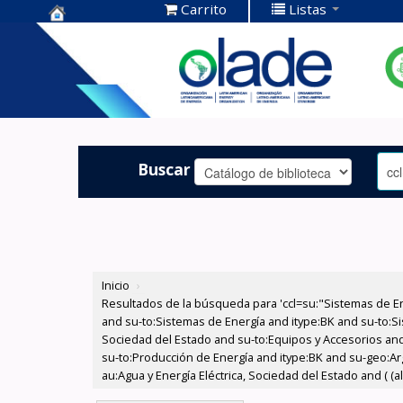
Carrito
Listas
Centro de
Documentación
OLADE -
Buscar
Inicio
›
Resultados de la búsqueda para 'ccl=su:"Sistemas de E
and su-to:Sistemas de Energía and itype:BK and su-to:Si
Sociedad del Estado and su-to:Equipos y Accesorios and
su-to:Producción de Energía and itype:BK and su-geo:Ar
au:Agua y Energía Eléctrica, Sociedad del Estado and ( (a