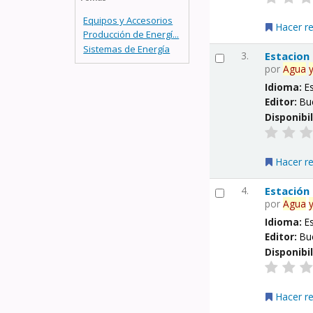
Equipos y Accesorios
Hacer r
Producción de Energí...
Sistemas de Energía
3.
Estacion
por
Agua
Idioma:
E
Editor:
Bu
Disponibi
Hacer r
4.
Estación
por
Agua
Idioma:
E
Editor:
Bu
Disponibi
Hacer r