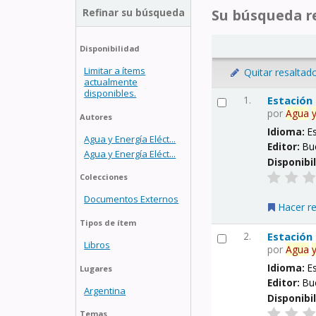
Refinar su búsqueda
Su búsqueda re
Disponibilidad
Limitar a ítems
Quitar resaltad
actualmente
disponibles.
1.
Estación
por
Agua
Autores
Idioma:
E
Agua y Energía Eléct...
Editor:
Bu
Agua y Energía Eléct...
Disponibi
Colecciones
Documentos Externos
Hacer r
Tipos de ítem
2.
Estación
Libros
por
Agua
Idioma:
E
Lugares
Editor:
Bu
Argentina
Disponibi
Temas