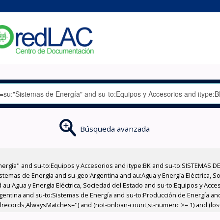
Búsqueda avanzada
nergía" and su-to:Equipos y Accesorios and itype:BK and su-to:SISTEMAS D
stemas de Energía and su-geo:Argentina and au:Agua y Energía Eléctrica, Soc
 au:Agua y Energía Eléctrica, Sociedad del Estado and su-to:Equipos y Acce
gentina and su-to:Sistemas de Energía and su-to:Producción de Energía an
llrecords,AlwaysMatches='') and (not-onloan-count,st-numeric >= 1) and (lost