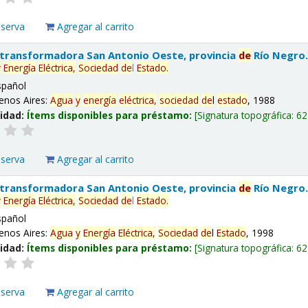
eserva
Agregar al carrito
 transformadora San Antonio Oeste, provincia
de
Río Negro
y
Energía
Eléctrica,
Sociedad
de
l
Estado
.
spañol
enos Aires:
Agua
y
energía
eléctrica,
sociedad
de
l
estado
, 1988
lidad:
Ítems disponibles para préstamo:
Signatura topográfica:
62
eserva
Agregar al carrito
 transformadora San Antonio Oeste, provincia
de
Río Negro
y
Energía
Eléctrica,
Sociedad
de
l
Estado
.
spañol
enos Aires:
Agua
y
Energía
Eléctrica,
Sociedad
de
l
Estado
, 1998
lidad:
Ítems disponibles para préstamo:
Signatura topográfica:
62
eserva
Agregar al carrito