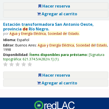
Hacer reserva
Agregar al carrito
Estación transformadora San Antonio Oeste,
provincia
de
Río Negro.
por
Agua
y
Energía
Eléctrica,
Sociedad
de
l
Estado
.
Idioma:
Español
Editor:
Buenos Aires:
Agua
y
Energía
Eléctrica,
Sociedad
de
l
Estado
,
1998
Disponibilidad:
Ítems disponibles para préstamo:
Signatura
topográfica:
621.374.5/A282/v.1
(1).
Hacer reserva
Agregar al carrito