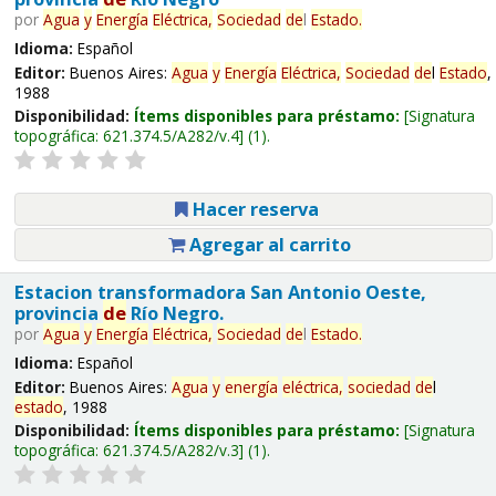
por
Agua
y
Energía
Eléctrica,
Sociedad
de
l
Estado
.
Idioma:
Español
Editor:
Buenos Aires:
Agua
y
Energía
Eléctrica,
Sociedad
de
l
Estado
,
1988
Disponibilidad:
Ítems disponibles para préstamo:
Signatura
topográfica:
621.374.5/A282/v.4
(1).
Hacer reserva
Agregar al carrito
Estacion transformadora San Antonio Oeste,
provincia
de
Río Negro.
por
Agua
y
Energía
Eléctrica,
Sociedad
de
l
Estado
.
Idioma:
Español
Editor:
Buenos Aires:
Agua
y
energía
eléctrica,
sociedad
de
l
estado
, 1988
Disponibilidad:
Ítems disponibles para préstamo:
Signatura
topográfica:
621.374.5/A282/v.3
(1).