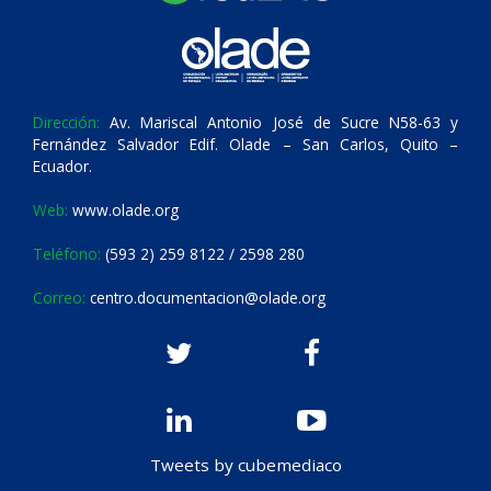
Dirección:
Av. Mariscal Antonio José de Sucre N58-63 y
Fernández Salvador Edif. Olade – San Carlos, Quito –
Ecuador.
Web:
www.olade.org
Teléfono:
(593 2) 259 8122 / 2598 280
Correo:
centro.documentacion@olade.org
Tweets by cubemediaco