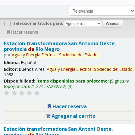
|
|
Seleccionar títulos para:
Hacer reserva
Estación transformadora San Antonio Oeste,
provincia
de
Río Negro
por
Agua
y
Energía
Eléctrica,
Sociedad
de
l
Estado
.
Idioma:
Español
Editor:
Buenos Aires:
Agua
y
Energía
Eléctrica,
Sociedad
de
l
Estado
,
1988
Disponibilidad:
Ítems disponibles para préstamo:
Signatura
topográfica:
621.374.5/A282/v.2
(3).
Hacer reserva
Agregar al carrito
Estación transformadora San Antoni Oeste,
provincia
de
Río Negro