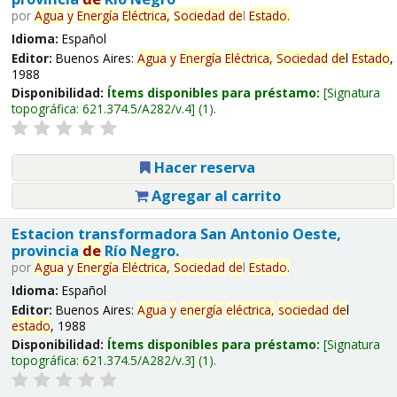
por
Agua
y
Energía
Eléctrica,
Sociedad
de
l
Estado
.
Idioma:
Español
Editor:
Buenos Aires:
Agua
y
Energía
Eléctrica,
Sociedad
de
l
Estado
,
1988
Disponibilidad:
Ítems disponibles para préstamo:
Signatura
topográfica:
621.374.5/A282/v.4
(1).
Hacer reserva
Agregar al carrito
Estacion transformadora San Antonio Oeste,
provincia
de
Río Negro.
por
Agua
y
Energía
Eléctrica,
Sociedad
de
l
Estado
.
Idioma:
Español
Editor:
Buenos Aires:
Agua
y
energía
eléctrica,
sociedad
de
l
estado
, 1988
Disponibilidad:
Ítems disponibles para préstamo:
Signatura
topográfica:
621.374.5/A282/v.3
(1).