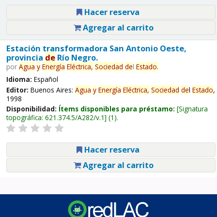
Hacer reserva
Agregar al carrito
Estación transformadora San Antonio Oeste,
provincia
de
Río Negro.
por
Agua
y
Energía
Eléctrica,
Sociedad
de
l
Estado
.
Idioma:
Español
Editor:
Buenos Aires:
Agua
y
Energía
Eléctrica,
Sociedad
de
l
Estado
,
1998
Disponibilidad:
Ítems disponibles para préstamo:
Signatura
topográfica:
621.374.5/A282/v.1
(1).
Hacer reserva
Agregar al carrito