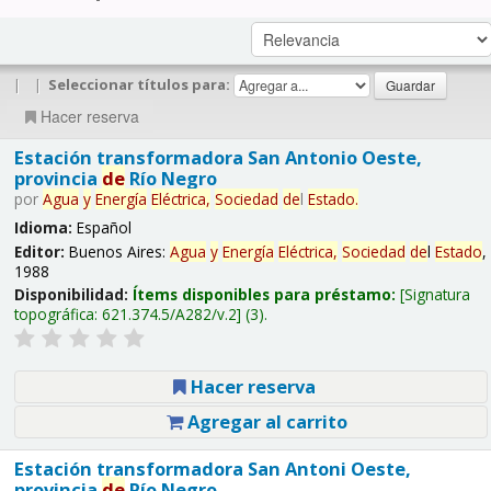
|
|
Seleccionar títulos para:
Hacer reserva
Estación transformadora San Antonio Oeste,
provincia
de
Río Negro
por
Agua
y
Energía
Eléctrica,
Sociedad
de
l
Estado
.
Idioma:
Español
Editor:
Buenos Aires:
Agua
y
Energía
Eléctrica,
Sociedad
de
l
Estado
,
1988
Disponibilidad:
Ítems disponibles para préstamo:
Signatura
topográfica:
621.374.5/A282/v.2
(3).
Hacer reserva
Agregar al carrito
Estación transformadora San Antoni Oeste,
provincia
de
Río Negro