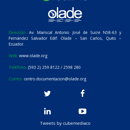
Dirección:
Av. Mariscal Antonio José de Sucre N58-63 y
Fernández Salvador Edif. Olade – San Carlos, Quito –
Ecuador.
Web:
www.olade.org
Teléfono:
(593 2) 259 8122 / 2598 280
Correo:
centro.documentacion@olade.org
Tweets by cubemediaco