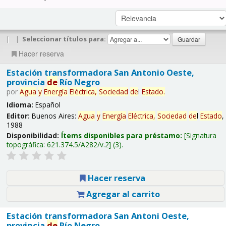
|
|
Seleccionar títulos para:
Hacer reserva
Estación transformadora San Antonio Oeste,
provincia
de
Río Negro
por
Agua
y
Energía
Eléctrica,
Sociedad
de
l
Estado
.
Idioma:
Español
Editor:
Buenos Aires:
Agua
y
Energía
Eléctrica,
Sociedad
de
l
Estado
,
1988
Disponibilidad:
Ítems disponibles para préstamo:
Signatura
topográfica:
621.374.5/A282/v.2
(3).
Hacer reserva
Agregar al carrito
Estación transformadora San Antoni Oeste,
provincia
de
Río Negro