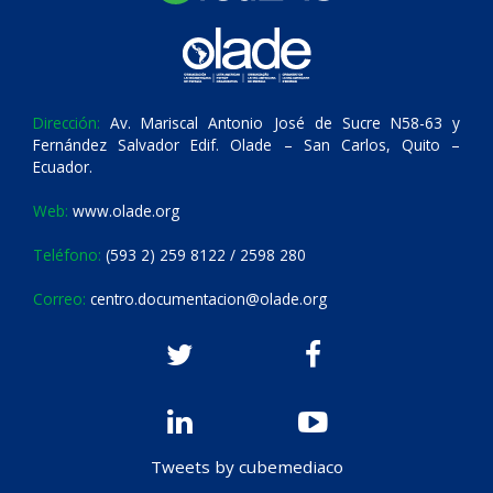
Dirección:
Av. Mariscal Antonio José de Sucre N58-63 y
Fernández Salvador Edif. Olade – San Carlos, Quito –
Ecuador.
Web:
www.olade.org
Teléfono:
(593 2) 259 8122 / 2598 280
Correo:
centro.documentacion@olade.org
Tweets by cubemediaco