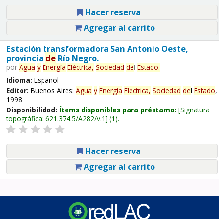
Hacer reserva
Agregar al carrito
Estación transformadora San Antonio Oeste,
provincia
de
Río Negro.
por
Agua
y
Energía
Eléctrica,
Sociedad
de
l
Estado
.
Idioma:
Español
Editor:
Buenos Aires:
Agua
y
Energía
Eléctrica,
Sociedad
de
l
Estado
,
1998
Disponibilidad:
Ítems disponibles para préstamo:
Signatura
topográfica:
621.374.5/A282/v.1
(1).
Hacer reserva
Agregar al carrito