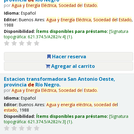
por
Agua
y
Energía
Eléctrica,
Sociedad
de
l
Estado
.
Idioma:
Español
Editor:
Buenos Aires:
Agua
y
Energía
Eléctrica,
Sociedad
de
l
Estado
,
1988
Disponibilidad:
Ítems disponibles para préstamo:
Signatura
topográfica:
621.374.5/A282/v.4
(1).
Hacer reserva
Agregar al carrito
Estacion transformadora San Antonio Oeste,
provincia
de
Río Negro.
por
Agua
y
Energía
Eléctrica,
Sociedad
de
l
Estado
.
Idioma:
Español
Editor:
Buenos Aires:
Agua
y
energía
eléctrica,
sociedad
de
l
estado
, 1988
Disponibilidad:
Ítems disponibles para préstamo:
Signatura
topográfica:
621.374.5/A282/v.3
(1).