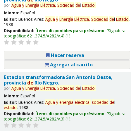
por
Agua
y
Energía
Eléctrica,
Sociedad
de
l
Estado
.
Idioma:
Español
Editor:
Buenos Aires:
Agua
y
Energía
Eléctrica,
Sociedad
de
l
Estado
,
1988
Disponibilidad:
Ítems disponibles para préstamo:
Signatura
topográfica:
621.374.5/A282/v.4
(1).
Hacer reserva
Agregar al carrito
Estacion transformadora San Antonio Oeste,
provincia
de
Río Negro.
por
Agua
y
Energía
Eléctrica,
Sociedad
de
l
Estado
.
Idioma:
Español
Editor:
Buenos Aires:
Agua
y
energía
eléctrica,
sociedad
de
l
estado
, 1988
Disponibilidad:
Ítems disponibles para préstamo:
Signatura
topográfica:
621.374.5/A282/v.3
(1).