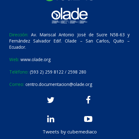
Dirección:
Av. Mariscal Antonio José de Sucre N58-63 y
Fernández Salvador Edif. Olade – San Carlos, Quito –
Ecuador.
Web:
www.olade.org
Teléfono:
(593 2) 259 8122 / 2598 280
Correo:
centro.documentacion@olade.org
Tweets by cubemediaco