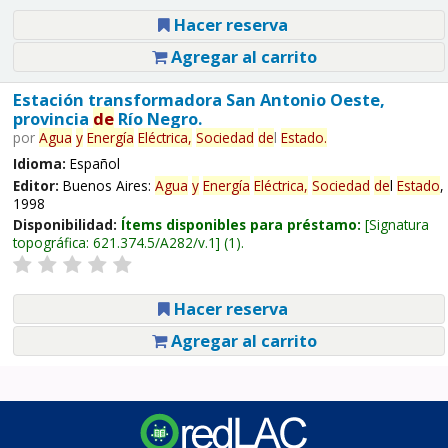
Hacer reserva
Agregar al carrito
Estación transformadora San Antonio Oeste,
provincia
de
Río Negro.
por
Agua
y
Energía
Eléctrica,
Sociedad
de
l
Estado
.
Idioma:
Español
Editor:
Buenos Aires:
Agua
y
Energía
Eléctrica,
Sociedad
de
l
Estado
,
1998
Disponibilidad:
Ítems disponibles para préstamo:
Signatura
topográfica:
621.374.5/A282/v.1
(1).
Hacer reserva
Agregar al carrito