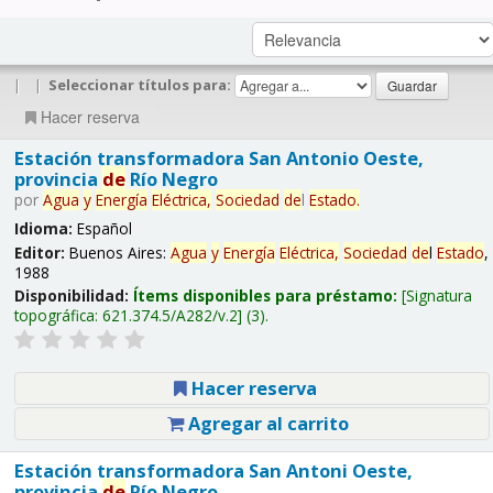
|
|
Seleccionar títulos para:
Hacer reserva
Estación transformadora San Antonio Oeste,
provincia
de
Río Negro
por
Agua
y
Energía
Eléctrica,
Sociedad
de
l
Estado
.
Idioma:
Español
Editor:
Buenos Aires:
Agua
y
Energía
Eléctrica,
Sociedad
de
l
Estado
,
1988
Disponibilidad:
Ítems disponibles para préstamo:
Signatura
topográfica:
621.374.5/A282/v.2
(3).
Hacer reserva
Agregar al carrito
Estación transformadora San Antoni Oeste,
provincia
de
Río Negro