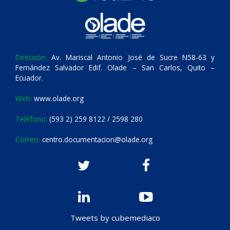
Dirección:
Av. Mariscal Antonio José de Sucre N58-63 y
Fernández Salvador Edif. Olade – San Carlos, Quito –
Ecuador.
Web:
www.olade.org
Teléfono:
(593 2) 259 8122 / 2598 280
Correo:
centro.documentacion@olade.org
Tweets by cubemediaco