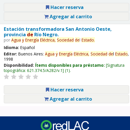
Hacer reserva
Agregar al carrito
Estación transformadora San Antonio Oeste,
provincia
de
Río Negro.
por
Agua
y
Energía
Eléctrica,
Sociedad
de
l
Estado
.
Idioma:
Español
Editor:
Buenos Aires:
Agua
y
Energía
Eléctrica,
Sociedad
de
l
Estado
,
1998
Disponibilidad:
Ítems disponibles para préstamo:
Signatura
topográfica:
621.374.5/A282/v.1
(1).
Hacer reserva
Agregar al carrito