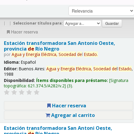
|
|
Seleccionar títulos para:
Hacer reserva
Estación transformadora San Antonio Oeste,
provincia
de
Río Negro
por
Agua
y
Energía
Eléctrica,
Sociedad
de
l
Estado
.
Idioma:
Español
Editor:
Buenos Aires:
Agua
y
Energía
Eléctrica,
Sociedad
de
l
Estado
,
1988
Disponibilidad:
Ítems disponibles para préstamo:
Signatura
topográfica:
621.374.5/A282/v.2
(3).
Hacer reserva
Agregar al carrito
Estación transformadora San Antoni Oeste,
provincia
de
Río Negro