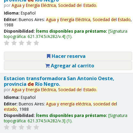
por
Agua
y
Energía
Eléctrica,
Sociedad
de
l
Estado
.
Idioma:
Español
Editor:
Buenos Aires:
Agua
y
Energía
Eléctrica,
Sociedad
de
l
Estado
,
1988
Disponibilidad:
Ítems disponibles para préstamo:
Signatura
topográfica:
621.374.5/A282/v.4
(1).
Hacer reserva
Agregar al carrito
Estacion transformadora San Antonio Oeste,
provincia
de
Río Negro.
por
Agua
y
Energía
Eléctrica,
Sociedad
de
l
Estado
.
Idioma:
Español
Editor:
Buenos Aires:
Agua
y
energía
eléctrica,
sociedad
de
l
estado
, 1988
Disponibilidad:
Ítems disponibles para préstamo:
Signatura
topográfica:
621.374.5/A282/v.3
(1).