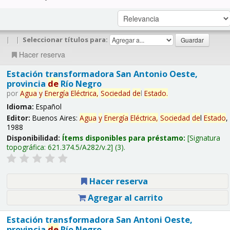
|
|
Seleccionar títulos para:
Hacer reserva
Estación transformadora San Antonio Oeste,
provincia
de
Río Negro
por
Agua
y
Energía
Eléctrica,
Sociedad
de
l
Estado
.
Idioma:
Español
Editor:
Buenos Aires:
Agua
y
Energía
Eléctrica,
Sociedad
de
l
Estado
,
1988
Disponibilidad:
Ítems disponibles para préstamo:
Signatura
topográfica:
621.374.5/A282/v.2
(3).
Hacer reserva
Agregar al carrito
Estación transformadora San Antoni Oeste,
provincia
de
Río Negro