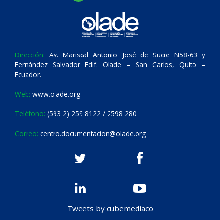
Dirección:
Av. Mariscal Antonio José de Sucre N58-63 y
Fernández Salvador Edif. Olade – San Carlos, Quito –
Ecuador.
Web:
www.olade.org
Teléfono:
(593 2) 259 8122 / 2598 280
Correo:
centro.documentacion@olade.org
Tweets by cubemediaco