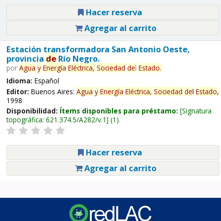
Hacer reserva
Agregar al carrito
Estación transformadora San Antonio Oeste,
provincia
de
Río Negro.
por
Agua
y
Energía
Eléctrica,
Sociedad
de
l
Estado
.
Idioma:
Español
Editor:
Buenos Aires:
Agua
y
Energía
Eléctrica,
Sociedad
de
l
Estado
,
1998
Disponibilidad:
Ítems disponibles para préstamo:
Signatura
topográfica:
621.374.5/A282/v.1
(1).
Hacer reserva
Agregar al carrito