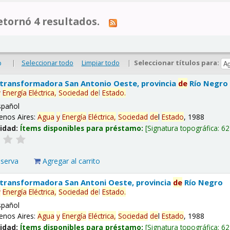
tornó 4 resultados.
|
Seleccionar todo
Limpiar todo
|
Seleccionar títulos para:
o
 transformadora San Antonio Oeste, provincia
de
Río Negro
y
Energía
Eléctrica,
Sociedad
de
l
Estado
.
spañol
enos Aires:
Agua
y
Energía
Eléctrica,
Sociedad
de
l
Estado
, 1988
lidad:
Ítems disponibles para préstamo:
Signatura topográfica:
62
eserva
Agregar al carrito
 transformadora San Antoni Oeste, provincia
de
Río Negro
y
Energía
Eléctrica,
Sociedad
de
l
Estado
.
spañol
enos Aires:
Agua
y
Energía
Eléctrica,
Sociedad
de
l
Estado
, 1988
lidad:
Ítems disponibles para préstamo:
Signatura topográfica:
62