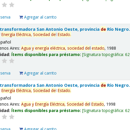
eserva
Agregar al carrito
 transformadora San Antonio Oeste, provincia
de
Río Negro
y
Energía
Eléctrica,
Sociedad
de
l
Estado
.
spañol
enos Aires:
Agua
y
energía
eléctrica,
sociedad
de
l
estado
, 1988
lidad:
Ítems disponibles para préstamo:
Signatura topográfica:
62
eserva
Agregar al carrito
 transformadora San Antonio Oeste, provincia
de
Río Negro
y
Energía
Eléctrica,
Sociedad
de
l
Estado
.
spañol
enos Aires:
Agua
y
Energía
Eléctrica,
Sociedad
de
l
Estado
, 1998
lidad:
Ítems disponibles para préstamo:
Signatura topográfica:
62
eserva
Agregar al carrito