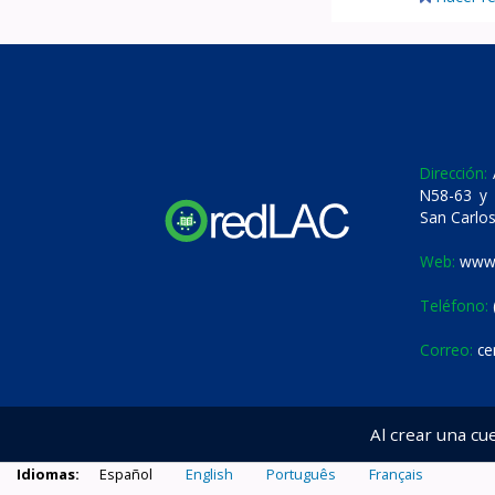
Dirección:
A
N58-63 y 
San Carlos
Web:
www.
Teléfono:
Correo:
ce
Al crear una cu
Idiomas:
Español
English
Português
Français