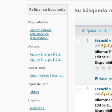
Refinar su búsqueda
Su búsqueda re
Disponibilidad
Limitar a ítems
Quitar resaltad
actualmente
disponibles.
1.
Estación
por
Agua
Autores
Idioma:
E
Agua y Energía Eléct...
Editor:
Bu
Agua y Energía Eléct...
Disponibi
Colecciones
Documentos Externos
Hacer r
Tipos de ítem
2.
Estación
Libros
por
Agua
Idioma:
E
Lugares
Editor:
Bu
Argentina
Disponibi