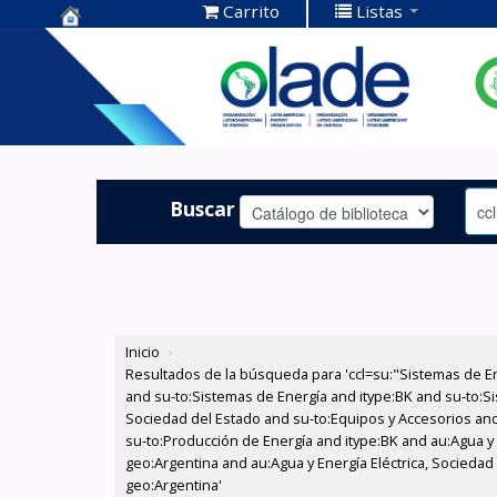
Carrito
Listas
Centro de
Documentación
OLADE -
Buscar
Inicio
›
Resultados de la búsqueda para 'ccl=su:"Sistemas de E
and su-to:Sistemas de Energía and itype:BK and su-to:Si
Sociedad del Estado and su-to:Equipos y Accesorios and
su-to:Producción de Energía and itype:BK and au:Agua y 
geo:Argentina and au:Agua y Energía Eléctrica, Sociedad 
geo:Argentina'