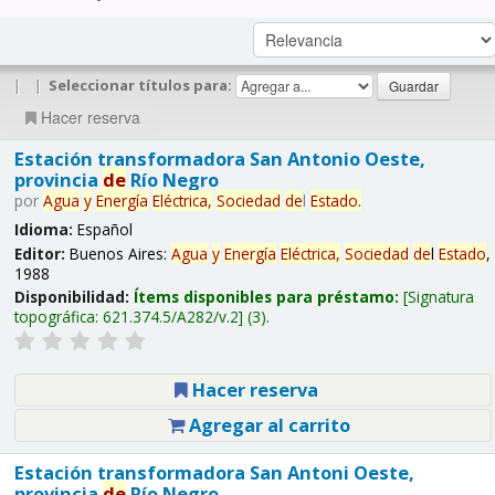
|
|
Seleccionar títulos para:
Hacer reserva
Estación transformadora San Antonio Oeste,
provincia
de
Río Negro
por
Agua
y
Energía
Eléctrica,
Sociedad
de
l
Estado
.
Idioma:
Español
Editor:
Buenos Aires:
Agua
y
Energía
Eléctrica,
Sociedad
de
l
Estado
,
1988
Disponibilidad:
Ítems disponibles para préstamo:
Signatura
topográfica:
621.374.5/A282/v.2
(3).
Hacer reserva
Agregar al carrito
Estación transformadora San Antoni Oeste,
provincia
de
Río Negro