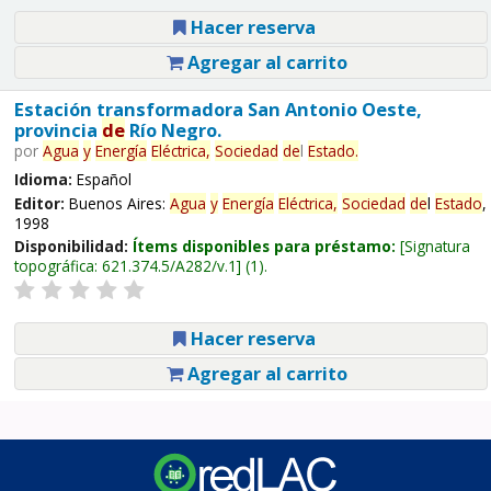
Hacer reserva
Agregar al carrito
Estación transformadora San Antonio Oeste,
provincia
de
Río Negro.
por
Agua
y
Energía
Eléctrica,
Sociedad
de
l
Estado
.
Idioma:
Español
Editor:
Buenos Aires:
Agua
y
Energía
Eléctrica,
Sociedad
de
l
Estado
,
1998
Disponibilidad:
Ítems disponibles para préstamo:
Signatura
topográfica:
621.374.5/A282/v.1
(1).
Hacer reserva
Agregar al carrito