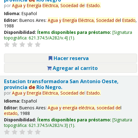
por
Agua
y
Energía
Eléctrica,
Sociedad
de
l
Estado
.
Idioma:
Español
Editor:
Buenos Aires:
Agua
y
Energía
Eléctrica,
Sociedad
de
l
Estado
,
1988
Disponibilidad:
Ítems disponibles para préstamo:
Signatura
topográfica:
621.374.5/A282/v.4
(1).
Hacer reserva
Agregar al carrito
Estacion transformadora San Antonio Oeste,
provincia
de
Río Negro.
por
Agua
y
Energía
Eléctrica,
Sociedad
de
l
Estado
.
Idioma:
Español
Editor:
Buenos Aires:
Agua
y
energía
eléctrica,
sociedad
de
l
estado
, 1988
Disponibilidad:
Ítems disponibles para préstamo:
Signatura
topográfica:
621.374.5/A282/v.3
(1).