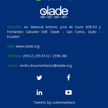
Dirección:
Av. Mariscal Antonio José de Sucre N58-63 y
Fernández Salvador Edif. Olade – San Carlos, Quito –
Ecuador.
Web:
www.olade.org
Teléfono:
(593 2) 259 8122 / 2598 280
Correo:
centro.documentacion@olade.org
Tweets by cubemediaco