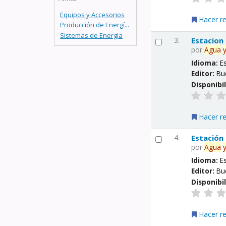
Equipos y Accesorios
Hacer r
Producción de Energí...
Sistemas de Energía
3.
Estacion
por
Agua
Idioma:
E
Editor:
Bu
Disponibi
Hacer r
4.
Estación
por
Agua
Idioma:
E
Editor:
Bu
Disponibi
Hacer r