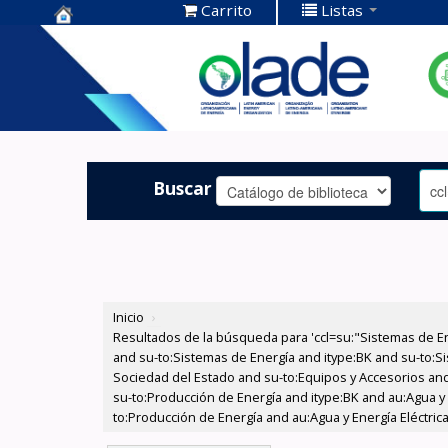
Carrito
Listas
Centro de
Documentación
OLADE -
Buscar
Inicio
›
Resultados de la búsqueda para 'ccl=su:"Sistemas de E
and su-to:Sistemas de Energía and itype:BK and su-to:Si
Sociedad del Estado and su-to:Equipos y Accesorios and
su-to:Producción de Energía and itype:BK and au:Agua y 
to:Producción de Energía and au:Agua y Energía Eléctric