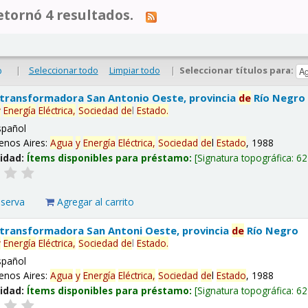
tornó 4 resultados.
|
Seleccionar todo
Limpiar todo
|
Seleccionar títulos para:
o
 transformadora San Antonio Oeste, provincia
de
Río Negro
y
Energía
Eléctrica,
Sociedad
de
l
Estado
.
spañol
enos Aires:
Agua
y
Energía
Eléctrica,
Sociedad
de
l
Estado
, 1988
lidad:
Ítems disponibles para préstamo:
Signatura topográfica:
62
eserva
Agregar al carrito
 transformadora San Antoni Oeste, provincia
de
Río Negro
y
Energía
Eléctrica,
Sociedad
de
l
Estado
.
spañol
enos Aires:
Agua
y
Energía
Eléctrica,
Sociedad
de
l
Estado
, 1988
lidad:
Ítems disponibles para préstamo:
Signatura topográfica:
62