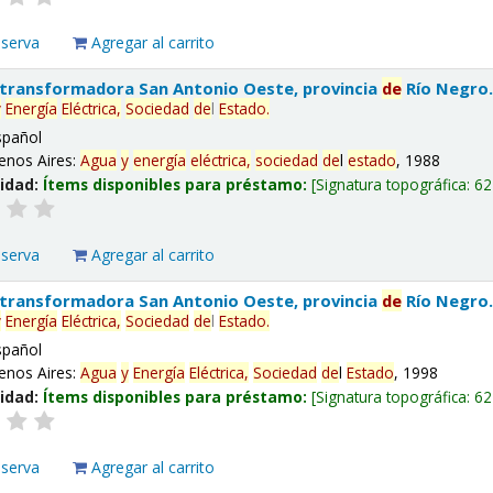
eserva
Agregar al carrito
 transformadora San Antonio Oeste, provincia
de
Río Negro
y
Energía
Eléctrica,
Sociedad
de
l
Estado
.
spañol
enos Aires:
Agua
y
energía
eléctrica,
sociedad
de
l
estado
, 1988
lidad:
Ítems disponibles para préstamo:
Signatura topográfica:
62
eserva
Agregar al carrito
 transformadora San Antonio Oeste, provincia
de
Río Negro
y
Energía
Eléctrica,
Sociedad
de
l
Estado
.
spañol
enos Aires:
Agua
y
Energía
Eléctrica,
Sociedad
de
l
Estado
, 1998
lidad:
Ítems disponibles para préstamo:
Signatura topográfica:
62
eserva
Agregar al carrito