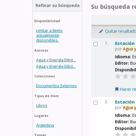
Refinar su búsqueda
Su búsqueda re
Disponibilidad
Limitar a ítems
Quitar resaltad
actualmente
disponibles.
1.
Estación
por
Agua
Autores
Idioma:
E
Agua y Energía Eléct...
Editor:
Bu
Agua y Energía Eléct...
Disponibi
Colecciones
Documentos Externos
Hacer r
Tipos de ítem
2.
Estación
Libros
por
Agua
Idioma:
E
Lugares
Editor:
Bu
Argentina
Disponibi
Temas