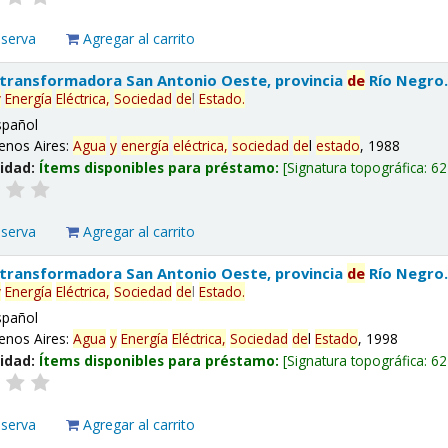
eserva
Agregar al carrito
 transformadora San Antonio Oeste, provincia
de
Río Negro
y
Energía
Eléctrica,
Sociedad
de
l
Estado
.
spañol
enos Aires:
Agua
y
energía
eléctrica,
sociedad
de
l
estado
, 1988
lidad:
Ítems disponibles para préstamo:
Signatura topográfica:
62
eserva
Agregar al carrito
 transformadora San Antonio Oeste, provincia
de
Río Negro
y
Energía
Eléctrica,
Sociedad
de
l
Estado
.
spañol
enos Aires:
Agua
y
Energía
Eléctrica,
Sociedad
de
l
Estado
, 1998
lidad:
Ítems disponibles para préstamo:
Signatura topográfica:
62
eserva
Agregar al carrito