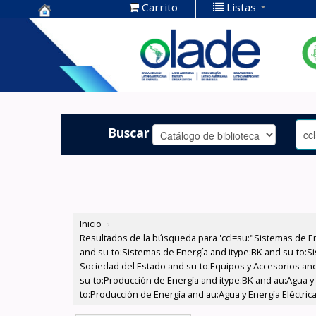
Carrito
Listas
Centro de
Documentación
OLADE -
Buscar
Inicio
›
Resultados de la búsqueda para 'ccl=su:"Sistemas de E
and su-to:Sistemas de Energía and itype:BK and su-to:Si
Sociedad del Estado and su-to:Equipos y Accesorios and
su-to:Producción de Energía and itype:BK and au:Agua y 
to:Producción de Energía and au:Agua y Energía Eléctric