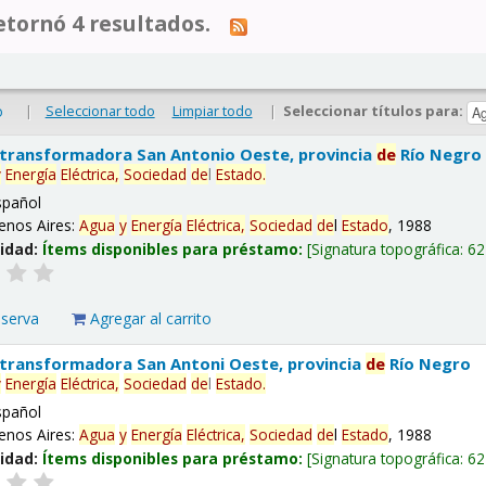
tornó 4 resultados.
|
Seleccionar todo
Limpiar todo
|
Seleccionar títulos para:
o
 transformadora San Antonio Oeste, provincia
de
Río Negro
y
Energía
Eléctrica,
Sociedad
de
l
Estado
.
spañol
enos Aires:
Agua
y
Energía
Eléctrica,
Sociedad
de
l
Estado
, 1988
lidad:
Ítems disponibles para préstamo:
Signatura topográfica:
62
eserva
Agregar al carrito
 transformadora San Antoni Oeste, provincia
de
Río Negro
y
Energía
Eléctrica,
Sociedad
de
l
Estado
.
spañol
enos Aires:
Agua
y
Energía
Eléctrica,
Sociedad
de
l
Estado
, 1988
lidad:
Ítems disponibles para préstamo:
Signatura topográfica:
62