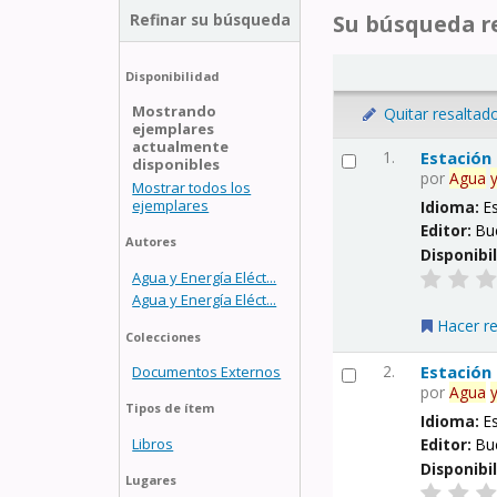
Refinar su búsqueda
Su búsqueda re
Disponibilidad
Mostrando
Quitar resaltad
ejemplares
actualmente
1.
Estación
disponibles
por
Agua
Mostrar todos los
ejemplares
Idioma:
E
Editor:
Bu
Autores
Disponibi
Agua y Energía Eléct...
Agua y Energía Eléct...
Hacer r
Colecciones
2.
Estación
Documentos Externos
por
Agua
Tipos de ítem
Idioma:
E
Libros
Editor:
Bu
Disponibi
Lugares