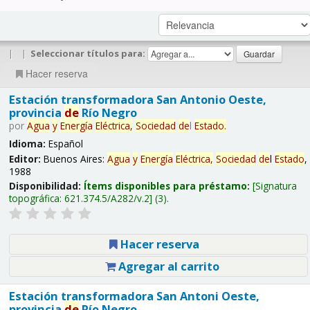
|
|
Seleccionar títulos para:
Hacer reserva
Estación transformadora San Antonio Oeste,
provincia
de
Río Negro
por
Agua
y
Energía
Eléctrica,
Sociedad
de
l
Estado
.
Idioma:
Español
Editor:
Buenos Aires:
Agua
y
Energía
Eléctrica,
Sociedad
de
l
Estado
,
1988
Disponibilidad:
Ítems disponibles para préstamo:
Signatura
topográfica:
621.374.5/A282/v.2
(3).
Hacer reserva
Agregar al carrito
Estación transformadora San Antoni Oeste,
provincia
de
Río Negro