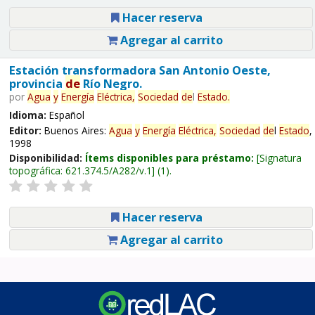
Hacer reserva
Agregar al carrito
Estación transformadora San Antonio Oeste,
provincia
de
Río Negro.
por
Agua
y
Energía
Eléctrica,
Sociedad
de
l
Estado
.
Idioma:
Español
Editor:
Buenos Aires:
Agua
y
Energía
Eléctrica,
Sociedad
de
l
Estado
,
1998
Disponibilidad:
Ítems disponibles para préstamo:
Signatura
topográfica:
621.374.5/A282/v.1
(1).
Hacer reserva
Agregar al carrito