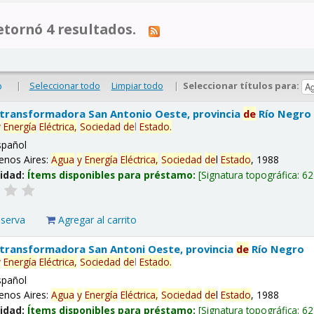
tornó 4 resultados.
|
Seleccionar todo
Limpiar todo
|
Seleccionar títulos para:
o
 transformadora San Antonio Oeste, provincia
de
Río Negro
y
Energía
Eléctrica,
Sociedad
de
l
Estado
.
spañol
enos Aires:
Agua
y
Energía
Eléctrica,
Sociedad
de
l
Estado
, 1988
lidad:
Ítems disponibles para préstamo:
Signatura topográfica:
62
eserva
Agregar al carrito
 transformadora San Antoni Oeste, provincia
de
Río Negro
y
Energía
Eléctrica,
Sociedad
de
l
Estado
.
spañol
enos Aires:
Agua
y
Energía
Eléctrica,
Sociedad
de
l
Estado
, 1988
lidad:
Ítems disponibles para préstamo:
Signatura topográfica:
62