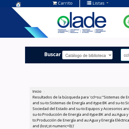
Carrito
Listas
Centro de
Documentación
OLADE -
Buscar
Inicio
›
Resultados de la búsqueda para 'ccl=su:"Sistemas de E
and su-to:Sistemas de Energía and itype:BK and su-to:Si
Sociedad del Estado and su-to:Equipos y Accesorios and
su-to:Producción de Energía and itype:BK and au:Agua y 
to:Producción de Energía and au:Agua y Energía Eléctric
and (lost,st-numeric=0) )'