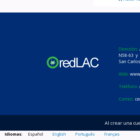
Dirección:
A
N58-63 y 
San Carlos
Web:
www.
Teléfono:
Correo:
ce
Al crear una cu
Idiomas:
Español
English
Português
Français