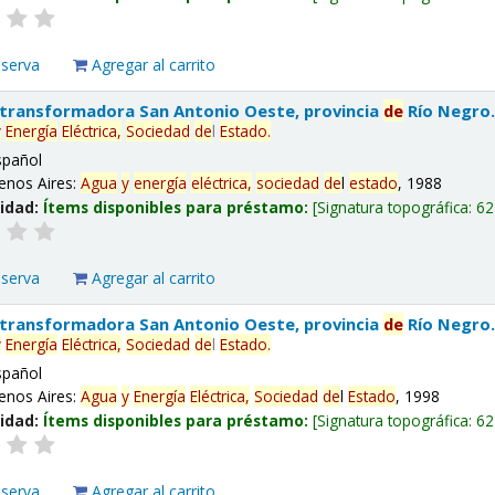
eserva
Agregar al carrito
 transformadora San Antonio Oeste, provincia
de
Río Negro
y
Energía
Eléctrica,
Sociedad
de
l
Estado
.
spañol
enos Aires:
Agua
y
energía
eléctrica,
sociedad
de
l
estado
, 1988
lidad:
Ítems disponibles para préstamo:
Signatura topográfica:
62
eserva
Agregar al carrito
 transformadora San Antonio Oeste, provincia
de
Río Negro
y
Energía
Eléctrica,
Sociedad
de
l
Estado
.
spañol
enos Aires:
Agua
y
Energía
Eléctrica,
Sociedad
de
l
Estado
, 1998
lidad:
Ítems disponibles para préstamo:
Signatura topográfica:
62
eserva
Agregar al carrito