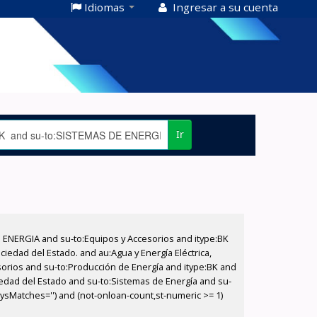
Idiomas
Ingresar a su cuenta
Ir
E ENERGIA and su-to:Equipos y Accesorios and itype:BK
iedad del Estado. and au:Agua y Energía Eléctrica,
sorios and su-to:Producción de Energía and itype:BK and
ciedad del Estado and su-to:Sistemas de Energía and su-
aysMatches='') and (not-onloan-count,st-numeric >= 1)