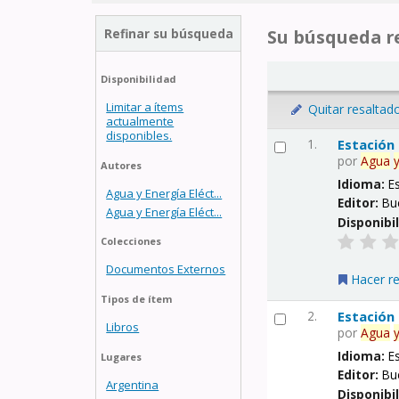
Refinar su búsqueda
Su búsqueda re
Disponibilidad
Limitar a ítems
Quitar resaltad
actualmente
disponibles.
1.
Estación
por
Agua
Autores
Idioma:
E
Agua y Energía Eléct...
Editor:
Bu
Agua y Energía Eléct...
Disponibi
Colecciones
Documentos Externos
Hacer r
Tipos de ítem
2.
Estación
Libros
por
Agua
Idioma:
E
Lugares
Editor:
Bu
Argentina
Disponibi