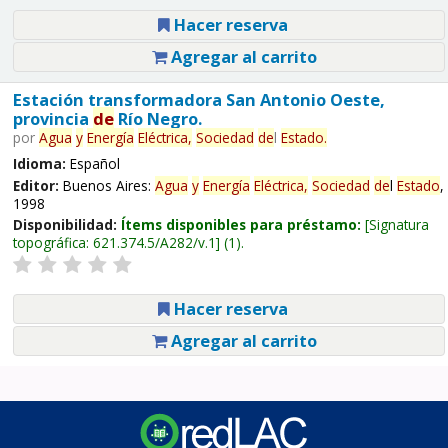
Hacer reserva
Agregar al carrito
Estación transformadora San Antonio Oeste,
provincia
de
Río Negro.
por
Agua
y
Energía
Eléctrica,
Sociedad
de
l
Estado
.
Idioma:
Español
Editor:
Buenos Aires:
Agua
y
Energía
Eléctrica,
Sociedad
de
l
Estado
,
1998
Disponibilidad:
Ítems disponibles para préstamo:
Signatura
topográfica:
621.374.5/A282/v.1
(1).
Hacer reserva
Agregar al carrito