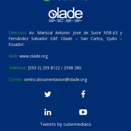
Dirección:
Av. Mariscal Antonio José de Sucre N58-63 y
Fernández Salvador Edif. Olade – San Carlos, Quito –
Ecuador.
Web:
www.olade.org
Teléfono:
(593 2) 259 8122 / 2598 280
Correo:
centro.documentacion@olade.org
Tweets by cubemediaco