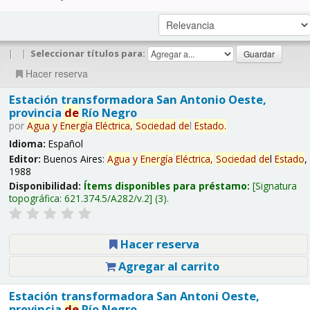
|
|
Seleccionar títulos para:
Hacer reserva
Estación transformadora San Antonio Oeste,
provincia
de
Río Negro
por
Agua
y
Energía
Eléctrica,
Sociedad
de
l
Estado
.
Idioma:
Español
Editor:
Buenos Aires:
Agua
y
Energía
Eléctrica,
Sociedad
de
l
Estado
,
1988
Disponibilidad:
Ítems disponibles para préstamo:
Signatura
topográfica:
621.374.5/A282/v.2
(3).
Hacer reserva
Agregar al carrito
Estación transformadora San Antoni Oeste,
provincia
de
Río Negro