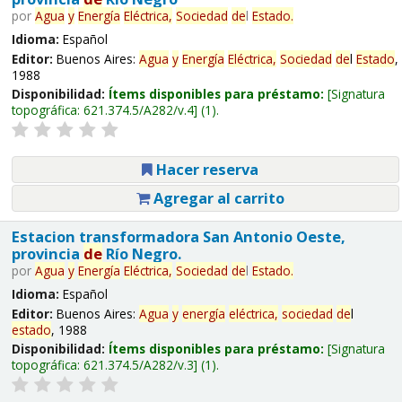
por
Agua
y
Energía
Eléctrica,
Sociedad
de
l
Estado
.
Idioma:
Español
Editor:
Buenos Aires:
Agua
y
Energía
Eléctrica,
Sociedad
de
l
Estado
,
1988
Disponibilidad:
Ítems disponibles para préstamo:
Signatura
topográfica:
621.374.5/A282/v.4
(1).
Hacer reserva
Agregar al carrito
Estacion transformadora San Antonio Oeste,
provincia
de
Río Negro.
por
Agua
y
Energía
Eléctrica,
Sociedad
de
l
Estado
.
Idioma:
Español
Editor:
Buenos Aires:
Agua
y
energía
eléctrica,
sociedad
de
l
estado
, 1988
Disponibilidad:
Ítems disponibles para préstamo:
Signatura
topográfica:
621.374.5/A282/v.3
(1).