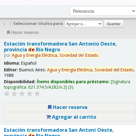
|
|
Seleccionar títulos para:
Hacer reserva
Estación transformadora San Antonio Oeste,
provincia
de
Río Negro
por
Agua
y
Energía
Eléctrica,
Sociedad
de
l
Estado
.
Idioma:
Español
Editor:
Buenos Aires:
Agua
y
Energía
Eléctrica,
Sociedad
de
l
Estado
,
1988
Disponibilidad:
Ítems disponibles para préstamo:
Signatura
topográfica:
621.374.5/A282/v.2
(3).
Hacer reserva
Agregar al carrito
Estación transformadora San Antoni Oeste,
provincia
de
Río Negro