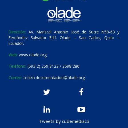
Dirección:
Av. Mariscal Antonio José de Sucre N58-63 y
Fernández Salvador Edif. Olade – San Carlos, Quito –
Ecuador.
Web:
www.olade.org
Teléfono:
(593 2) 259 8122 / 2598 280
Correo:
centro.documentacion@olade.org
Tweets by cubemediaco