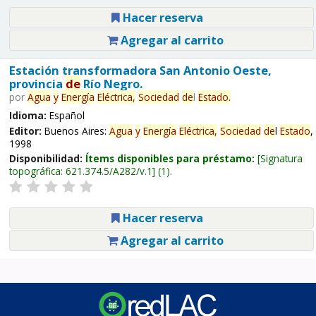
Hacer reserva
Agregar al carrito
Estación transformadora San Antonio Oeste,
provincia
de
Río Negro.
por
Agua
y
Energía
Eléctrica,
Sociedad
de
l
Estado
.
Idioma:
Español
Editor:
Buenos Aires:
Agua
y
Energía
Eléctrica,
Sociedad
de
l
Estado
,
1998
Disponibilidad:
Ítems disponibles para préstamo:
Signatura
topográfica:
621.374.5/A282/v.1
(1).
Hacer reserva
Agregar al carrito