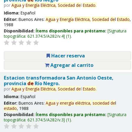
por
Agua
y
Energía
Eléctrica,
Sociedad
de
l
Estado
.
Idioma:
Español
Editor:
Buenos Aires:
Agua
y
Energía
Eléctrica,
Sociedad
de
l
Estado
,
1988
Disponibilidad:
Ítems disponibles para préstamo:
Signatura
topográfica:
621.374.5/A282/v.4
(1).
Hacer reserva
Agregar al carrito
Estacion transformadora San Antonio Oeste,
provincia
de
Río Negro.
por
Agua
y
Energía
Eléctrica,
Sociedad
de
l
Estado
.
Idioma:
Español
Editor:
Buenos Aires:
Agua
y
energía
eléctrica,
sociedad
de
l
estado
, 1988
Disponibilidad:
Ítems disponibles para préstamo:
Signatura
topográfica:
621.374.5/A282/v.3
(1).