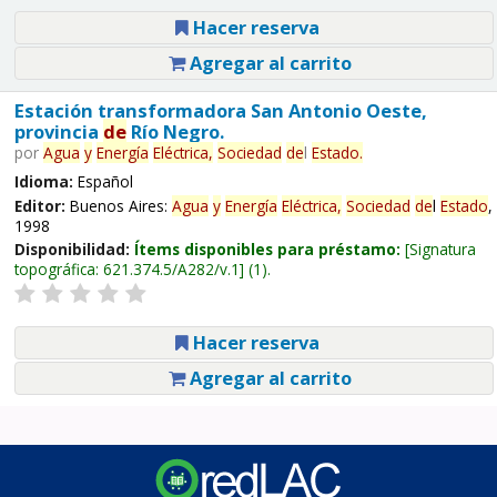
Hacer reserva
Agregar al carrito
Estación transformadora San Antonio Oeste,
provincia
de
Río Negro.
por
Agua
y
Energía
Eléctrica,
Sociedad
de
l
Estado
.
Idioma:
Español
Editor:
Buenos Aires:
Agua
y
Energía
Eléctrica,
Sociedad
de
l
Estado
,
1998
Disponibilidad:
Ítems disponibles para préstamo:
Signatura
topográfica:
621.374.5/A282/v.1
(1).
Hacer reserva
Agregar al carrito