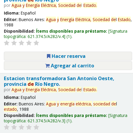
por
Agua
y
Energía
Eléctrica,
Sociedad
de
l
Estado
.
Idioma:
Español
Editor:
Buenos Aires:
Agua
y
Energía
Eléctrica,
Sociedad
de
l
Estado
,
1988
Disponibilidad:
Ítems disponibles para préstamo:
Signatura
topográfica:
621.374.5/A282/v.4
(1).
Hacer reserva
Agregar al carrito
Estacion transformadora San Antonio Oeste,
provincia
de
Río Negro.
por
Agua
y
Energía
Eléctrica,
Sociedad
de
l
Estado
.
Idioma:
Español
Editor:
Buenos Aires:
Agua
y
energía
eléctrica,
sociedad
de
l
estado
, 1988
Disponibilidad:
Ítems disponibles para préstamo:
Signatura
topográfica:
621.374.5/A282/v.3
(1).