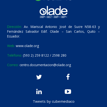
Dirección:
Av. Mariscal Antonio José de Sucre N58-63 y
Fernández Salvador Edif. Olade – San Carlos, Quito –
Ecuador.
Web:
www.olade.org
Teléfono:
(593 2) 259 8122 / 2598 280
Correo:
centro.documentacion@olade.org
Tweets by cubemediaco