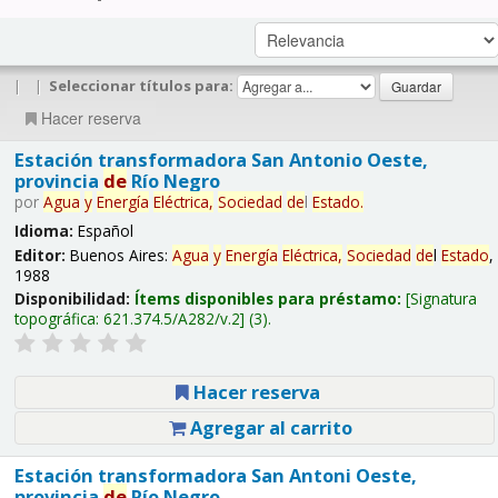
|
|
Seleccionar títulos para:
Hacer reserva
Estación transformadora San Antonio Oeste,
provincia
de
Río Negro
por
Agua
y
Energía
Eléctrica,
Sociedad
de
l
Estado
.
Idioma:
Español
Editor:
Buenos Aires:
Agua
y
Energía
Eléctrica,
Sociedad
de
l
Estado
,
1988
Disponibilidad:
Ítems disponibles para préstamo:
Signatura
topográfica:
621.374.5/A282/v.2
(3).
Hacer reserva
Agregar al carrito
Estación transformadora San Antoni Oeste,
provincia
de
Río Negro