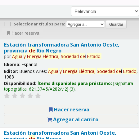
|
|
Seleccionar títulos para:
Hacer reserva
Estación transformadora San Antonio Oeste,
provincia
de
Río Negro
por
Agua
y
Energía
Eléctrica,
Sociedad
de
l
Estado
.
Idioma:
Español
Editor:
Buenos Aires:
Agua
y
Energía
Eléctrica,
Sociedad
de
l
Estado
,
1988
Disponibilidad:
Ítems disponibles para préstamo:
Signatura
topográfica:
621.374.5/A282/v.2
(3).
Hacer reserva
Agregar al carrito
Estación transformadora San Antoni Oeste,
provincia
de
Río Negro