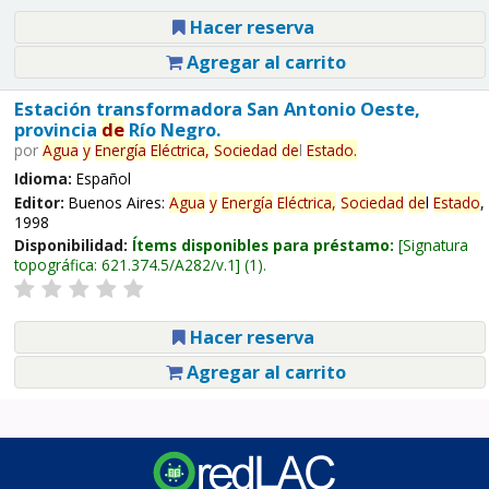
Hacer reserva
Agregar al carrito
Estación transformadora San Antonio Oeste,
provincia
de
Río Negro.
por
Agua
y
Energía
Eléctrica,
Sociedad
de
l
Estado
.
Idioma:
Español
Editor:
Buenos Aires:
Agua
y
Energía
Eléctrica,
Sociedad
de
l
Estado
,
1998
Disponibilidad:
Ítems disponibles para préstamo:
Signatura
topográfica:
621.374.5/A282/v.1
(1).
Hacer reserva
Agregar al carrito