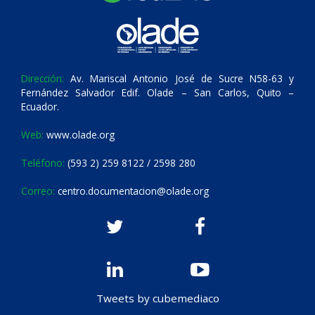
Dirección:
Av. Mariscal Antonio José de Sucre N58-63 y
Fernández Salvador Edif. Olade – San Carlos, Quito –
Ecuador.
Web:
www.olade.org
Teléfono:
(593 2) 259 8122 / 2598 280
Correo:
centro.documentacion@olade.org
Tweets by cubemediaco