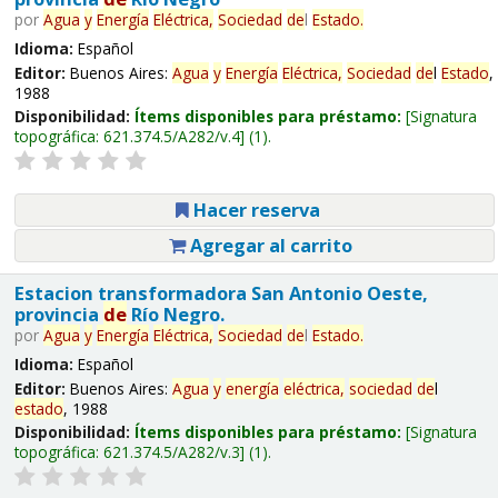
por
Agua
y
Energía
Eléctrica,
Sociedad
de
l
Estado
.
Idioma:
Español
Editor:
Buenos Aires:
Agua
y
Energía
Eléctrica,
Sociedad
de
l
Estado
,
1988
Disponibilidad:
Ítems disponibles para préstamo:
Signatura
topográfica:
621.374.5/A282/v.4
(1).
Hacer reserva
Agregar al carrito
Estacion transformadora San Antonio Oeste,
provincia
de
Río Negro.
por
Agua
y
Energía
Eléctrica,
Sociedad
de
l
Estado
.
Idioma:
Español
Editor:
Buenos Aires:
Agua
y
energía
eléctrica,
sociedad
de
l
estado
, 1988
Disponibilidad:
Ítems disponibles para préstamo:
Signatura
topográfica:
621.374.5/A282/v.3
(1).