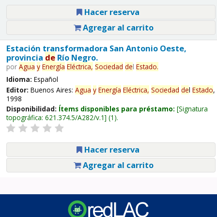
Hacer reserva
Agregar al carrito
Estación transformadora San Antonio Oeste,
provincia
de
Río Negro.
por
Agua
y
Energía
Eléctrica,
Sociedad
de
l
Estado
.
Idioma:
Español
Editor:
Buenos Aires:
Agua
y
Energía
Eléctrica,
Sociedad
de
l
Estado
,
1998
Disponibilidad:
Ítems disponibles para préstamo:
Signatura
topográfica:
621.374.5/A282/v.1
(1).
Hacer reserva
Agregar al carrito