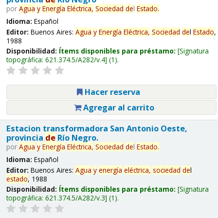
por
Agua
y
Energía
Eléctrica,
Sociedad
de
l
Estado
.
Idioma:
Español
Editor:
Buenos Aires:
Agua
y
Energía
Eléctrica,
Sociedad
de
l
Estado
,
1988
Disponibilidad:
Ítems disponibles para préstamo:
Signatura
topográfica:
621.374.5/A282/v.4
(1).
Hacer reserva
Agregar al carrito
Estacion transformadora San Antonio Oeste,
provincia
de
Río Negro.
por
Agua
y
Energía
Eléctrica,
Sociedad
de
l
Estado
.
Idioma:
Español
Editor:
Buenos Aires:
Agua
y
energía
eléctrica,
sociedad
de
l
estado
, 1988
Disponibilidad:
Ítems disponibles para préstamo:
Signatura
topográfica:
621.374.5/A282/v.3
(1).