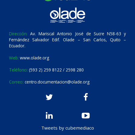
Dirección:
Av. Mariscal Antonio José de Sucre N58-63 y
Fernández Salvador Edif. Olade – San Carlos, Quito –
Ecuador.
Web:
www.olade.org
Teléfono:
(593 2) 259 8122 / 2598 280
Correo:
centro.documentacion@olade.org
Tweets by cubemediaco