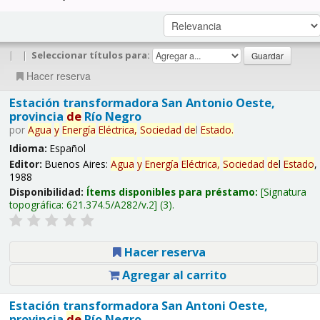
|
|
Seleccionar títulos para:
Hacer reserva
Estación transformadora San Antonio Oeste,
provincia
de
Río Negro
por
Agua
y
Energía
Eléctrica,
Sociedad
de
l
Estado
.
Idioma:
Español
Editor:
Buenos Aires:
Agua
y
Energía
Eléctrica,
Sociedad
de
l
Estado
,
1988
Disponibilidad:
Ítems disponibles para préstamo:
Signatura
topográfica:
621.374.5/A282/v.2
(3).
Hacer reserva
Agregar al carrito
Estación transformadora San Antoni Oeste,
provincia
de
Río Negro