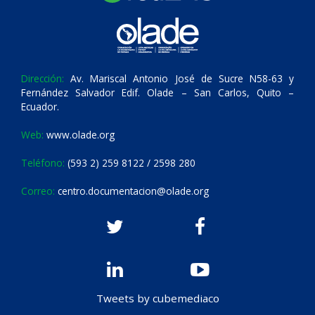
Dirección:
Av. Mariscal Antonio José de Sucre N58-63 y
Fernández Salvador Edif. Olade – San Carlos, Quito –
Ecuador.
Web:
www.olade.org
Teléfono:
(593 2) 259 8122 / 2598 280
Correo:
centro.documentacion@olade.org
Tweets by cubemediaco