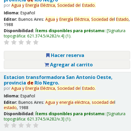
por
Agua
y
Energía
Eléctrica,
Sociedad
de
l
Estado
.
Idioma:
Español
Editor:
Buenos Aires:
Agua
y
Energía
Eléctrica,
Sociedad
de
l
Estado
,
1988
Disponibilidad:
Ítems disponibles para préstamo:
Signatura
topográfica:
621.374.5/A282/v.4
(1).
Hacer reserva
Agregar al carrito
Estacion transformadora San Antonio Oeste,
provincia
de
Río Negro.
por
Agua
y
Energía
Eléctrica,
Sociedad
de
l
Estado
.
Idioma:
Español
Editor:
Buenos Aires:
Agua
y
energía
eléctrica,
sociedad
de
l
estado
, 1988
Disponibilidad:
Ítems disponibles para préstamo:
Signatura
topográfica:
621.374.5/A282/v.3
(1).