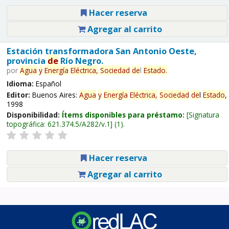
Hacer reserva
Agregar al carrito
Estación transformadora San Antonio Oeste,
provincia
de
Río Negro.
por
Agua
y
Energía
Eléctrica,
Sociedad
de
l
Estado
.
Idioma:
Español
Editor:
Buenos Aires:
Agua
y
Energía
Eléctrica,
Sociedad
de
l
Estado
,
1998
Disponibilidad:
Ítems disponibles para préstamo:
Signatura
topográfica:
621.374.5/A282/v.1
(1).
Hacer reserva
Agregar al carrito