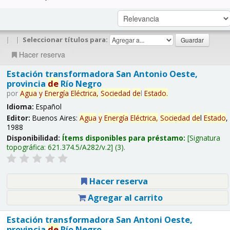
|
|
Seleccionar títulos para:
Hacer reserva
Estación transformadora San Antonio Oeste,
provincia
de
Río Negro
por
Agua
y
Energía
Eléctrica,
Sociedad
de
l
Estado
.
Idioma:
Español
Editor:
Buenos Aires:
Agua
y
Energía
Eléctrica,
Sociedad
de
l
Estado
,
1988
Disponibilidad:
Ítems disponibles para préstamo:
Signatura
topográfica:
621.374.5/A282/v.2
(3).
Hacer reserva
Agregar al carrito
Estación transformadora San Antoni Oeste,
provincia
de
Río Negro