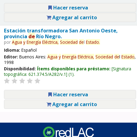
Hacer reserva
Agregar al carrito
Estación transformadora San Antonio Oeste,
provincia
de
Río Negro.
por
Agua
y
Energía
Eléctrica,
Sociedad
de
l
Estado
.
Idioma:
Español
Editor:
Buenos Aires:
Agua
y
Energía
Eléctrica,
Sociedad
de
l
Estado
,
1998
Disponibilidad:
Ítems disponibles para préstamo:
Signatura
topográfica:
621.374.5/A282/v.1
(1).
Hacer reserva
Agregar al carrito