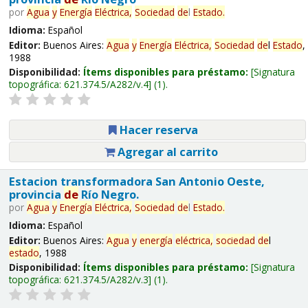
por
Agua
y
Energía
Eléctrica,
Sociedad
de
l
Estado
.
Idioma:
Español
Editor:
Buenos Aires:
Agua
y
Energía
Eléctrica,
Sociedad
de
l
Estado
,
1988
Disponibilidad:
Ítems disponibles para préstamo:
Signatura
topográfica:
621.374.5/A282/v.4
(1).
Hacer reserva
Agregar al carrito
Estacion transformadora San Antonio Oeste,
provincia
de
Río Negro.
por
Agua
y
Energía
Eléctrica,
Sociedad
de
l
Estado
.
Idioma:
Español
Editor:
Buenos Aires:
Agua
y
energía
eléctrica,
sociedad
de
l
estado
, 1988
Disponibilidad:
Ítems disponibles para préstamo:
Signatura
topográfica:
621.374.5/A282/v.3
(1).