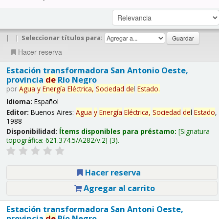
|
|
Seleccionar títulos para:
Hacer reserva
Estación transformadora San Antonio Oeste,
provincia
de
Río Negro
por
Agua
y
Energía
Eléctrica,
Sociedad
de
l
Estado
.
Idioma:
Español
Editor:
Buenos Aires:
Agua
y
Energía
Eléctrica,
Sociedad
de
l
Estado
,
1988
Disponibilidad:
Ítems disponibles para préstamo:
Signatura
topográfica:
621.374.5/A282/v.2
(3).
Hacer reserva
Agregar al carrito
Estación transformadora San Antoni Oeste,
provincia
de
Río Negro