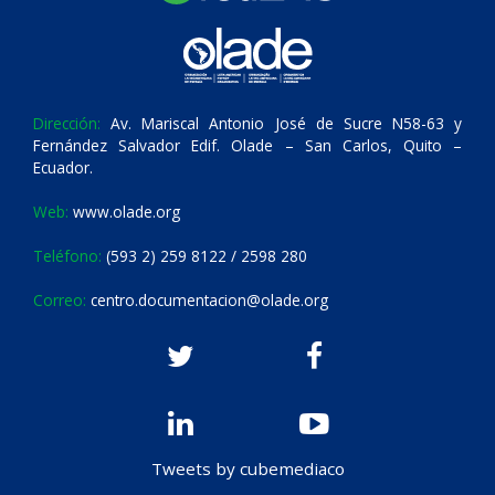
Dirección:
Av. Mariscal Antonio José de Sucre N58-63 y
Fernández Salvador Edif. Olade – San Carlos, Quito –
Ecuador.
Web:
www.olade.org
Teléfono:
(593 2) 259 8122 / 2598 280
Correo:
centro.documentacion@olade.org
Tweets by cubemediaco