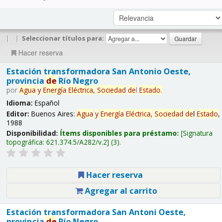
|
|
Seleccionar títulos para:
Hacer reserva
Estación transformadora San Antonio Oeste,
provincia
de
Río Negro
por
Agua
y
Energía
Eléctrica,
Sociedad
de
l
Estado
.
Idioma:
Español
Editor:
Buenos Aires:
Agua
y
Energía
Eléctrica,
Sociedad
de
l
Estado
,
1988
Disponibilidad:
Ítems disponibles para préstamo:
Signatura
topográfica:
621.374.5/A282/v.2
(3).
Hacer reserva
Agregar al carrito
Estación transformadora San Antoni Oeste,
provincia
de
Río Negro