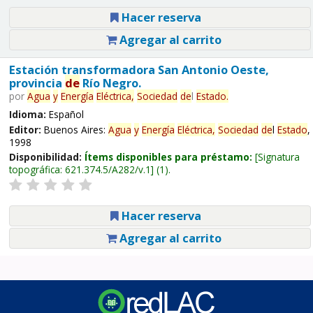
Hacer reserva
Agregar al carrito
Estación transformadora San Antonio Oeste,
provincia
de
Río Negro.
por
Agua
y
Energía
Eléctrica,
Sociedad
de
l
Estado
.
Idioma:
Español
Editor:
Buenos Aires:
Agua
y
Energía
Eléctrica,
Sociedad
de
l
Estado
,
1998
Disponibilidad:
Ítems disponibles para préstamo:
Signatura
topográfica:
621.374.5/A282/v.1
(1).
Hacer reserva
Agregar al carrito