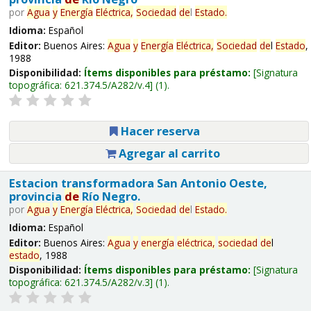
por
Agua
y
Energía
Eléctrica,
Sociedad
de
l
Estado
.
Idioma:
Español
Editor:
Buenos Aires:
Agua
y
Energía
Eléctrica,
Sociedad
de
l
Estado
,
1988
Disponibilidad:
Ítems disponibles para préstamo:
Signatura
topográfica:
621.374.5/A282/v.4
(1).
Hacer reserva
Agregar al carrito
Estacion transformadora San Antonio Oeste,
provincia
de
Río Negro.
por
Agua
y
Energía
Eléctrica,
Sociedad
de
l
Estado
.
Idioma:
Español
Editor:
Buenos Aires:
Agua
y
energía
eléctrica,
sociedad
de
l
estado
, 1988
Disponibilidad:
Ítems disponibles para préstamo:
Signatura
topográfica:
621.374.5/A282/v.3
(1).