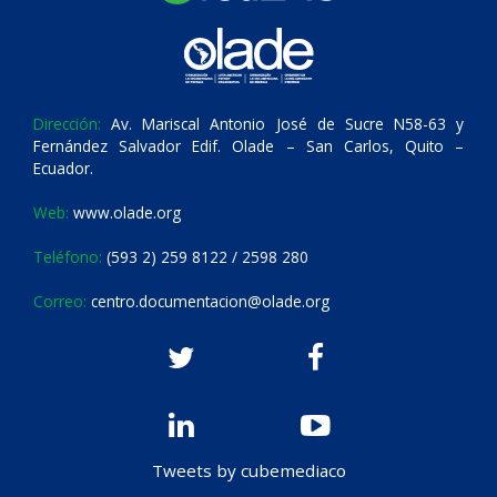
Dirección:
Av. Mariscal Antonio José de Sucre N58-63 y
Fernández Salvador Edif. Olade – San Carlos, Quito –
Ecuador.
Web:
www.olade.org
Teléfono:
(593 2) 259 8122 / 2598 280
Correo:
centro.documentacion@olade.org
Tweets by cubemediaco