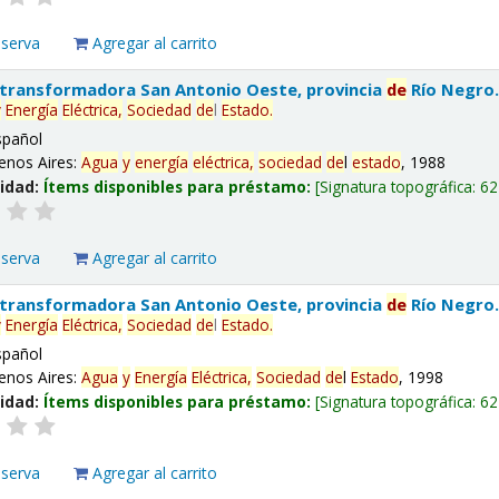
eserva
Agregar al carrito
 transformadora San Antonio Oeste, provincia
de
Río Negro
y
Energía
Eléctrica,
Sociedad
de
l
Estado
.
spañol
enos Aires:
Agua
y
energía
eléctrica,
sociedad
de
l
estado
, 1988
lidad:
Ítems disponibles para préstamo:
Signatura topográfica:
62
eserva
Agregar al carrito
 transformadora San Antonio Oeste, provincia
de
Río Negro
y
Energía
Eléctrica,
Sociedad
de
l
Estado
.
spañol
enos Aires:
Agua
y
Energía
Eléctrica,
Sociedad
de
l
Estado
, 1998
lidad:
Ítems disponibles para préstamo:
Signatura topográfica:
62
eserva
Agregar al carrito