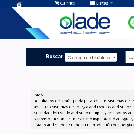
Carrito
Listas
Centro de
Documentación
OLADE -
Buscar
Inicio
›
Resultados de la búsqueda para 'ccl=su:"Sistemas de E
and su-to:Sistemas de Energía and itype:BK and su-to:Si
Sociedad del Estado and su-to:Equipos y Accesorios and
su-to:Producción de Energía and itype:BK and au:Agua y 
Estado and ccode:EXT and su-to:Producción de Energía a