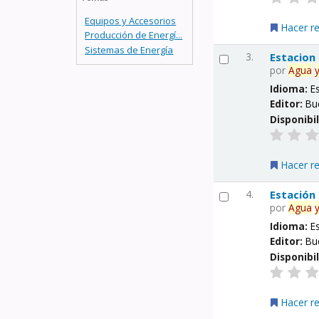
Equipos y Accesorios
Hacer r
Producción de Energí...
Sistemas de Energía
3.
Estacion
por
Agua
Idioma:
E
Editor:
Bu
Disponibi
Hacer r
4.
Estación
por
Agua
Idioma:
E
Editor:
Bu
Disponibi
Hacer r