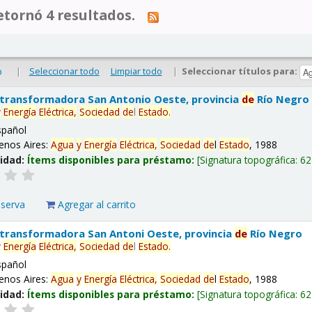
tornó 4 resultados.
|
Seleccionar todo
Limpiar todo
|
Seleccionar títulos para:
o
 transformadora San Antonio Oeste, provincia
de
Río Negro
y
Energía
Eléctrica,
Sociedad
de
l
Estado
.
spañol
enos Aires:
Agua
y
Energía
Eléctrica,
Sociedad
de
l
Estado
, 1988
lidad:
Ítems disponibles para préstamo:
Signatura topográfica:
62
eserva
Agregar al carrito
 transformadora San Antoni Oeste, provincia
de
Río Negro
y
Energía
Eléctrica,
Sociedad
de
l
Estado
.
spañol
enos Aires:
Agua
y
Energía
Eléctrica,
Sociedad
de
l
Estado
, 1988
lidad:
Ítems disponibles para préstamo:
Signatura topográfica:
62