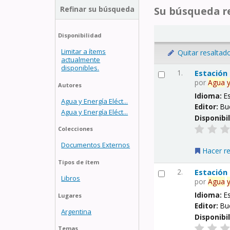
Refinar su búsqueda
Su búsqueda re
Disponibilidad
Limitar a ítems
Quitar resaltad
actualmente
disponibles.
1.
Estación
por
Agua
Autores
Idioma:
E
Agua y Energía Eléct...
Editor:
Bu
Agua y Energía Eléct...
Disponibi
Colecciones
Documentos Externos
Hacer r
Tipos de ítem
2.
Estación
Libros
por
Agua
Idioma:
E
Lugares
Editor:
Bu
Argentina
Disponibi
Temas