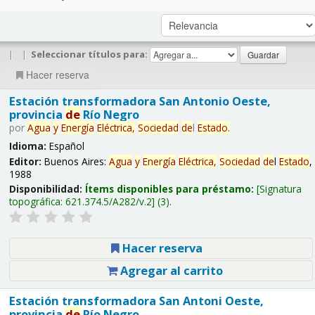
|
|
Seleccionar títulos para:
Hacer reserva
Estación transformadora San Antonio Oeste,
provincia
de
Río Negro
por
Agua
y
Energía
Eléctrica,
Sociedad
de
l
Estado
.
Idioma:
Español
Editor:
Buenos Aires:
Agua
y
Energía
Eléctrica,
Sociedad
de
l
Estado
,
1988
Disponibilidad:
Ítems disponibles para préstamo:
Signatura
topográfica:
621.374.5/A282/v.2
(3).
Hacer reserva
Agregar al carrito
Estación transformadora San Antoni Oeste,
provincia
de
Río Negro