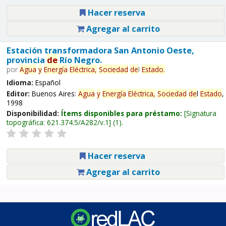
Hacer reserva
Agregar al carrito
Estación transformadora San Antonio Oeste,
provincia
de
Río Negro.
por
Agua
y
Energía
Eléctrica,
Sociedad
de
l
Estado
.
Idioma:
Español
Editor:
Buenos Aires:
Agua
y
Energía
Eléctrica,
Sociedad
de
l
Estado
,
1998
Disponibilidad:
Ítems disponibles para préstamo:
Signatura
topográfica:
621.374.5/A282/v.1
(1).
Hacer reserva
Agregar al carrito