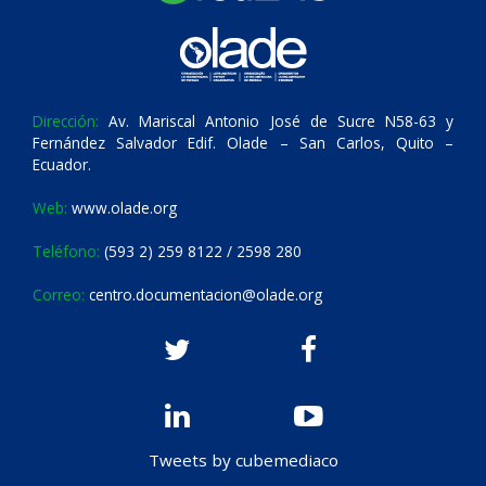
Dirección:
Av. Mariscal Antonio José de Sucre N58-63 y
Fernández Salvador Edif. Olade – San Carlos, Quito –
Ecuador.
Web:
www.olade.org
Teléfono:
(593 2) 259 8122 / 2598 280
Correo:
centro.documentacion@olade.org
Tweets by cubemediaco