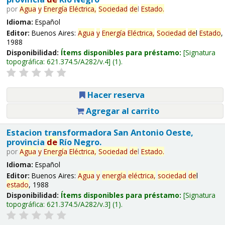
por
Agua
y
Energía
Eléctrica,
Sociedad
de
l
Estado
.
Idioma:
Español
Editor:
Buenos Aires:
Agua
y
Energía
Eléctrica,
Sociedad
de
l
Estado
,
1988
Disponibilidad:
Ítems disponibles para préstamo:
Signatura
topográfica:
621.374.5/A282/v.4
(1).
Hacer reserva
Agregar al carrito
Estacion transformadora San Antonio Oeste,
provincia
de
Río Negro.
por
Agua
y
Energía
Eléctrica,
Sociedad
de
l
Estado
.
Idioma:
Español
Editor:
Buenos Aires:
Agua
y
energía
eléctrica,
sociedad
de
l
estado
, 1988
Disponibilidad:
Ítems disponibles para préstamo:
Signatura
topográfica:
621.374.5/A282/v.3
(1).