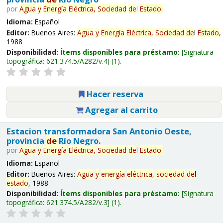
por
Agua
y
Energía
Eléctrica,
Sociedad
de
l
Estado
.
Idioma:
Español
Editor:
Buenos Aires:
Agua
y
Energía
Eléctrica,
Sociedad
de
l
Estado
,
1988
Disponibilidad:
Ítems disponibles para préstamo:
Signatura
topográfica:
621.374.5/A282/v.4
(1).
Hacer reserva
Agregar al carrito
Estacion transformadora San Antonio Oeste,
provincia
de
Río Negro.
por
Agua
y
Energía
Eléctrica,
Sociedad
de
l
Estado
.
Idioma:
Español
Editor:
Buenos Aires:
Agua
y
energía
eléctrica,
sociedad
de
l
estado
, 1988
Disponibilidad:
Ítems disponibles para préstamo:
Signatura
topográfica:
621.374.5/A282/v.3
(1).