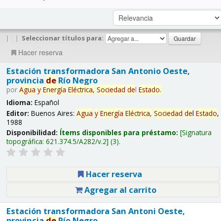
|
|
Seleccionar títulos para:
Hacer reserva
Estación transformadora San Antonio Oeste,
provincia
de
Río Negro
por
Agua
y
Energía
Eléctrica,
Sociedad
de
l
Estado
.
Idioma:
Español
Editor:
Buenos Aires:
Agua
y
Energía
Eléctrica,
Sociedad
de
l
Estado
,
1988
Disponibilidad:
Ítems disponibles para préstamo:
Signatura
topográfica:
621.374.5/A282/v.2
(3).
Hacer reserva
Agregar al carrito
Estación transformadora San Antoni Oeste,
provincia
de
Río Negro