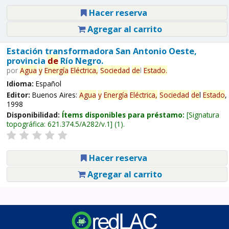
Hacer reserva
Agregar al carrito
Estación transformadora San Antonio Oeste,
provincia
de
Río Negro.
por
Agua
y
Energía
Eléctrica,
Sociedad
de
l
Estado
.
Idioma:
Español
Editor:
Buenos Aires:
Agua
y
Energía
Eléctrica,
Sociedad
de
l
Estado
,
1998
Disponibilidad:
Ítems disponibles para préstamo:
Signatura
topográfica:
621.374.5/A282/v.1
(1).
Hacer reserva
Agregar al carrito