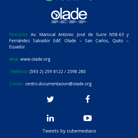
Dirección:
Av. Mariscal Antonio José de Sucre N58-63 y
Fernández Salvador Edif. Olade – San Carlos, Quito –
Ecuador.
Web:
www.olade.org
Teléfono:
(593 2) 259 8122 / 2598 280
Correo:
centro.documentacion@olade.org
Tweets by cubemediaco