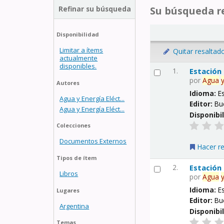
Refinar su búsqueda
Su búsqueda re
Disponibilidad
Limitar a ítems
Quitar resaltad
actualmente
disponibles.
1.
Estación
por
Agua
Autores
Idioma:
E
Agua y Energía Eléct...
Editor:
Bu
Agua y Energía Eléct...
Disponibi
Colecciones
Documentos Externos
Hacer r
Tipos de ítem
2.
Estación
Libros
por
Agua
Idioma:
E
Lugares
Editor:
Bu
Argentina
Disponibi
Temas