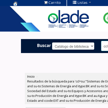
Carrito
Listas
Centro de
Documentación
OLADE -
Buscar
Inicio
›
Resultados de la búsqueda para 'ccl=su:"Sistemas de E
and su-to:Sistemas de Energía and itype:BK and su-to:Si
Sociedad del Estado and su-to:Equipos y Accesorios and
su-to:Producción de Energía and itype:BK and au:Agua y 
Estado and ccode:EXT and su-to:Producción de Energía a