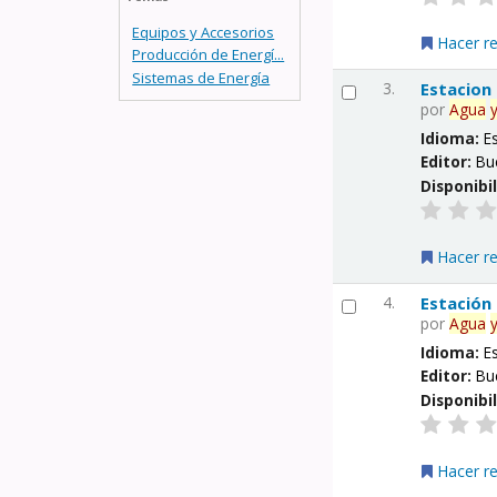
Equipos y Accesorios
Hacer r
Producción de Energí...
Sistemas de Energía
3.
Estacion
por
Agua
Idioma:
E
Editor:
Bu
Disponibi
Hacer r
4.
Estación
por
Agua
Idioma:
E
Editor:
Bu
Disponibi
Hacer r