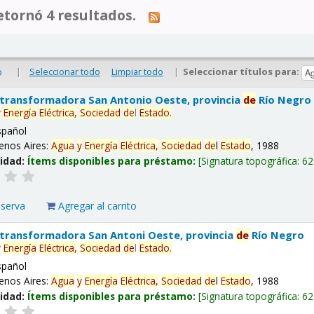
tornó 4 resultados.
|
Seleccionar todo
Limpiar todo
|
Seleccionar títulos para:
o
 transformadora San Antonio Oeste, provincia
de
Río Negro
y
Energía
Eléctrica,
Sociedad
de
l
Estado
.
spañol
enos Aires:
Agua
y
Energía
Eléctrica,
Sociedad
de
l
Estado
, 1988
lidad:
Ítems disponibles para préstamo:
Signatura topográfica:
62
eserva
Agregar al carrito
 transformadora San Antoni Oeste, provincia
de
Río Negro
y
Energía
Eléctrica,
Sociedad
de
l
Estado
.
spañol
enos Aires:
Agua
y
Energía
Eléctrica,
Sociedad
de
l
Estado
, 1988
lidad:
Ítems disponibles para préstamo:
Signatura topográfica:
62