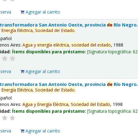
eserva
Agregar al carrito
 transformadora San Antonio Oeste, provincia
de
Río Negro
y
Energía
Eléctrica,
Sociedad
de
l
Estado
.
spañol
enos Aires:
Agua
y
energía
eléctrica,
sociedad
de
l
estado
, 1988
lidad:
Ítems disponibles para préstamo:
Signatura topográfica:
62
eserva
Agregar al carrito
 transformadora San Antonio Oeste, provincia
de
Río Negro
y
Energía
Eléctrica,
Sociedad
de
l
Estado
.
spañol
enos Aires:
Agua
y
Energía
Eléctrica,
Sociedad
de
l
Estado
, 1998
lidad:
Ítems disponibles para préstamo:
Signatura topográfica:
62
eserva
Agregar al carrito