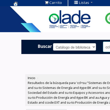
Carrito
Listas
Centro de
Documentación
OLADE -
Buscar
Inicio
›
Resultados de la búsqueda para 'ccl=su:"Sistemas de E
and su-to:Sistemas de Energía and itype:BK and su-to:Si
Sociedad del Estado and su-to:Equipos y Accesorios and
su-to:Producción de Energía and itype:BK and au:Agua y 
Estado and ccode:EXT and su-to:Producción de Energía a