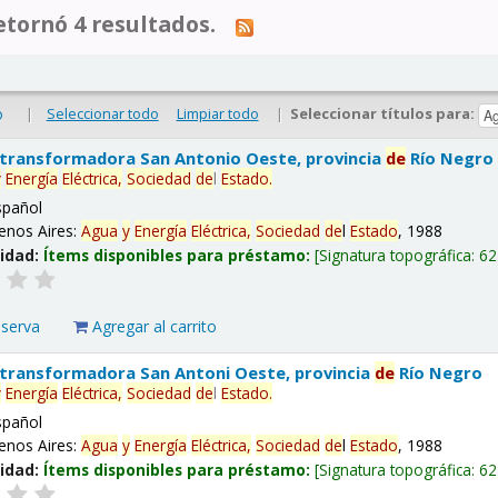
tornó 4 resultados.
|
Seleccionar todo
Limpiar todo
|
Seleccionar títulos para:
o
 transformadora San Antonio Oeste, provincia
de
Río Negro
y
Energía
Eléctrica,
Sociedad
de
l
Estado
.
spañol
enos Aires:
Agua
y
Energía
Eléctrica,
Sociedad
de
l
Estado
, 1988
lidad:
Ítems disponibles para préstamo:
Signatura topográfica:
62
eserva
Agregar al carrito
 transformadora San Antoni Oeste, provincia
de
Río Negro
y
Energía
Eléctrica,
Sociedad
de
l
Estado
.
spañol
enos Aires:
Agua
y
Energía
Eléctrica,
Sociedad
de
l
Estado
, 1988
lidad:
Ítems disponibles para préstamo:
Signatura topográfica:
62