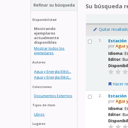
Refinar su búsqueda
Su búsqueda re
Disponibilidad
Mostrando
Quitar resaltad
ejemplares
actualmente
1.
Estación
disponibles
por
Agua
Mostrar todos los
ejemplares
Idioma:
E
Editor:
Bu
Autores
Disponibi
Agua y Energía Eléct...
Agua y Energía Eléct...
Hacer r
Colecciones
2.
Estación
Documentos Externos
por
Agua
Tipos de ítem
Idioma:
E
Libros
Editor:
Bu
Disponibi
Lugares