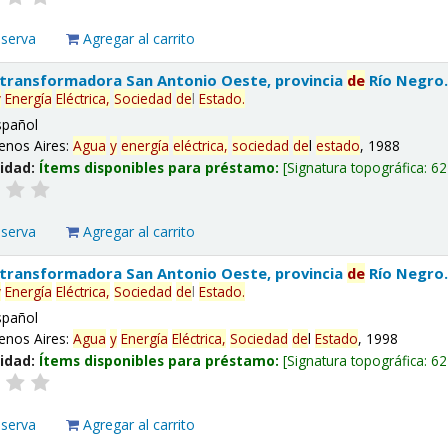
eserva
Agregar al carrito
 transformadora San Antonio Oeste, provincia
de
Río Negro
y
Energía
Eléctrica,
Sociedad
de
l
Estado
.
spañol
enos Aires:
Agua
y
energía
eléctrica,
sociedad
de
l
estado
, 1988
lidad:
Ítems disponibles para préstamo:
Signatura topográfica:
62
eserva
Agregar al carrito
 transformadora San Antonio Oeste, provincia
de
Río Negro
y
Energía
Eléctrica,
Sociedad
de
l
Estado
.
spañol
enos Aires:
Agua
y
Energía
Eléctrica,
Sociedad
de
l
Estado
, 1998
lidad:
Ítems disponibles para préstamo:
Signatura topográfica:
62
eserva
Agregar al carrito