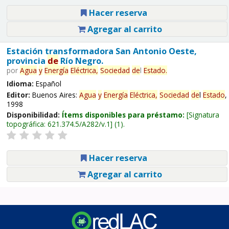
Hacer reserva
Agregar al carrito
Estación transformadora San Antonio Oeste,
provincia
de
Río Negro.
por
Agua
y
Energía
Eléctrica,
Sociedad
de
l
Estado
.
Idioma:
Español
Editor:
Buenos Aires:
Agua
y
Energía
Eléctrica,
Sociedad
de
l
Estado
,
1998
Disponibilidad:
Ítems disponibles para préstamo:
Signatura
topográfica:
621.374.5/A282/v.1
(1).
Hacer reserva
Agregar al carrito