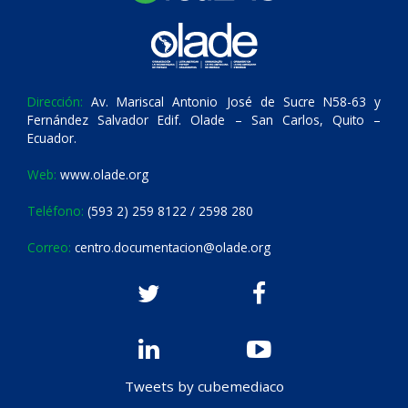
Dirección:
Av. Mariscal Antonio José de Sucre N58-63 y
Fernández Salvador Edif. Olade – San Carlos, Quito –
Ecuador.
Web:
www.olade.org
Teléfono:
(593 2) 259 8122 / 2598 280
Correo:
centro.documentacion@olade.org
Tweets by cubemediaco