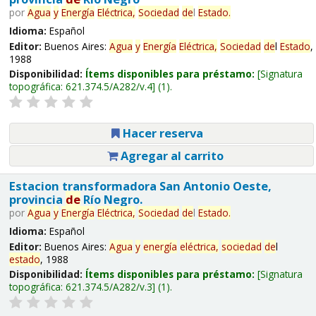
por
Agua
y
Energía
Eléctrica,
Sociedad
de
l
Estado
.
Idioma:
Español
Editor:
Buenos Aires:
Agua
y
Energía
Eléctrica,
Sociedad
de
l
Estado
,
1988
Disponibilidad:
Ítems disponibles para préstamo:
Signatura
topográfica:
621.374.5/A282/v.4
(1).
Hacer reserva
Agregar al carrito
Estacion transformadora San Antonio Oeste,
provincia
de
Río Negro.
por
Agua
y
Energía
Eléctrica,
Sociedad
de
l
Estado
.
Idioma:
Español
Editor:
Buenos Aires:
Agua
y
energía
eléctrica,
sociedad
de
l
estado
, 1988
Disponibilidad:
Ítems disponibles para préstamo:
Signatura
topográfica:
621.374.5/A282/v.3
(1).