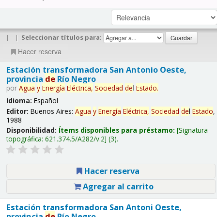
|
|
Seleccionar títulos para:
Hacer reserva
Estación transformadora San Antonio Oeste,
provincia
de
Río Negro
por
Agua
y
Energía
Eléctrica,
Sociedad
de
l
Estado
.
Idioma:
Español
Editor:
Buenos Aires:
Agua
y
Energía
Eléctrica,
Sociedad
de
l
Estado
,
1988
Disponibilidad:
Ítems disponibles para préstamo:
Signatura
topográfica:
621.374.5/A282/v.2
(3).
Hacer reserva
Agregar al carrito
Estación transformadora San Antoni Oeste,
provincia
de
Río Negro