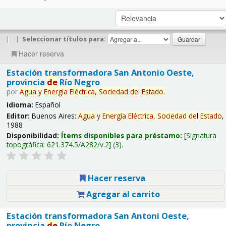
|
|
Seleccionar títulos para:
Hacer reserva
Estación transformadora San Antonio Oeste,
provincia
de
Río Negro
por
Agua
y
Energía
Eléctrica,
Sociedad
de
l
Estado
.
Idioma:
Español
Editor:
Buenos Aires:
Agua
y
Energía
Eléctrica,
Sociedad
de
l
Estado
,
1988
Disponibilidad:
Ítems disponibles para préstamo:
Signatura
topográfica:
621.374.5/A282/v.2
(3).
Hacer reserva
Agregar al carrito
Estación transformadora San Antoni Oeste,
provincia
de
Río Negro