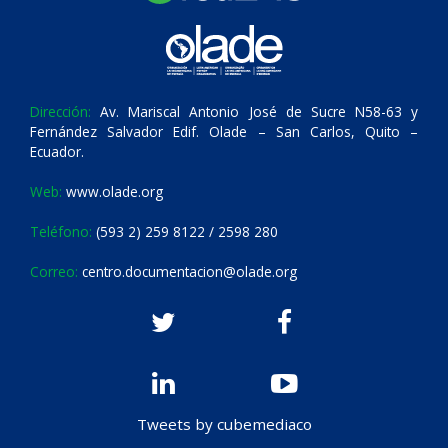
Dirección:
Av. Mariscal Antonio José de Sucre N58-63 y
Fernández Salvador Edif. Olade – San Carlos, Quito –
Ecuador.
Web:
www.olade.org
Teléfono:
(593 2) 259 8122 / 2598 280
Correo:
centro.documentacion@olade.org
Tweets by cubemediaco