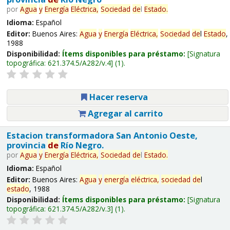
por
Agua
y
Energía
Eléctrica,
Sociedad
de
l
Estado
.
Idioma:
Español
Editor:
Buenos Aires:
Agua
y
Energía
Eléctrica,
Sociedad
de
l
Estado
,
1988
Disponibilidad:
Ítems disponibles para préstamo:
Signatura
topográfica:
621.374.5/A282/v.4
(1).
Hacer reserva
Agregar al carrito
Estacion transformadora San Antonio Oeste,
provincia
de
Río Negro.
por
Agua
y
Energía
Eléctrica,
Sociedad
de
l
Estado
.
Idioma:
Español
Editor:
Buenos Aires:
Agua
y
energía
eléctrica,
sociedad
de
l
estado
, 1988
Disponibilidad:
Ítems disponibles para préstamo:
Signatura
topográfica:
621.374.5/A282/v.3
(1).