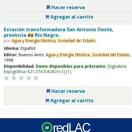
Hacer reserva
Agregar al carrito
Estación transformadora San Antonio Oeste,
provincia
de
Río Negro.
por
Agua
y
Energía
Eléctrica,
Sociedad
de
l
Estado
.
Idioma:
Español
Editor:
Buenos Aires:
Agua
y
Energía
Eléctrica,
Sociedad
de
l
Estado
,
1998
Disponibilidad:
Ítems disponibles para préstamo:
Signatura
topográfica:
621.374.5/A282/v.1
(1).
Hacer reserva
Agregar al carrito