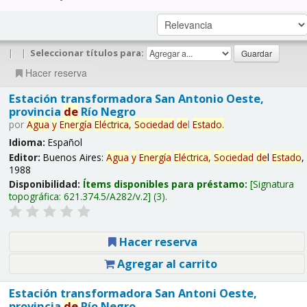
|
|
Seleccionar títulos para:
Hacer reserva
Estación transformadora San Antonio Oeste,
provincia
de
Río Negro
por
Agua
y
Energía
Eléctrica,
Sociedad
de
l
Estado
.
Idioma:
Español
Editor:
Buenos Aires:
Agua
y
Energía
Eléctrica,
Sociedad
de
l
Estado
,
1988
Disponibilidad:
Ítems disponibles para préstamo:
Signatura
topográfica:
621.374.5/A282/v.2
(3).
Hacer reserva
Agregar al carrito
Estación transformadora San Antoni Oeste,
provincia
de
Río Negro