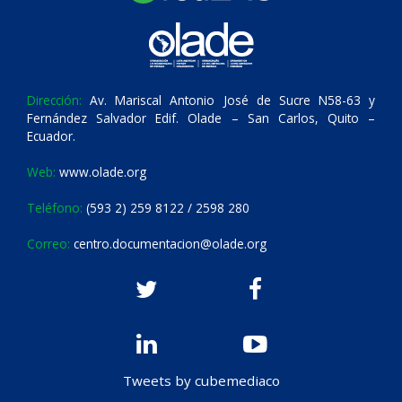
Dirección:
Av. Mariscal Antonio José de Sucre N58-63 y
Fernández Salvador Edif. Olade – San Carlos, Quito –
Ecuador.
Web:
www.olade.org
Teléfono:
(593 2) 259 8122 / 2598 280
Correo:
centro.documentacion@olade.org
Tweets by cubemediaco