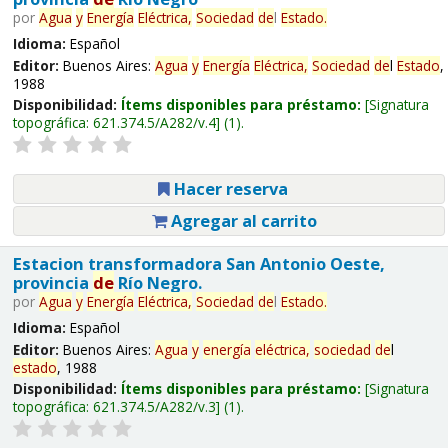
por
Agua
y
Energía
Eléctrica,
Sociedad
de
l
Estado
.
Idioma:
Español
Editor:
Buenos Aires:
Agua
y
Energía
Eléctrica,
Sociedad
de
l
Estado
,
1988
Disponibilidad:
Ítems disponibles para préstamo:
Signatura
topográfica:
621.374.5/A282/v.4
(1).
Hacer reserva
Agregar al carrito
Estacion transformadora San Antonio Oeste,
provincia
de
Río Negro.
por
Agua
y
Energía
Eléctrica,
Sociedad
de
l
Estado
.
Idioma:
Español
Editor:
Buenos Aires:
Agua
y
energía
eléctrica,
sociedad
de
l
estado
, 1988
Disponibilidad:
Ítems disponibles para préstamo:
Signatura
topográfica:
621.374.5/A282/v.3
(1).