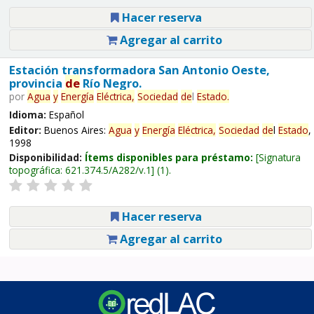
Hacer reserva
Agregar al carrito
Estación transformadora San Antonio Oeste,
provincia
de
Río Negro.
por
Agua
y
Energía
Eléctrica,
Sociedad
de
l
Estado
.
Idioma:
Español
Editor:
Buenos Aires:
Agua
y
Energía
Eléctrica,
Sociedad
de
l
Estado
,
1998
Disponibilidad:
Ítems disponibles para préstamo:
Signatura
topográfica:
621.374.5/A282/v.1
(1).
Hacer reserva
Agregar al carrito