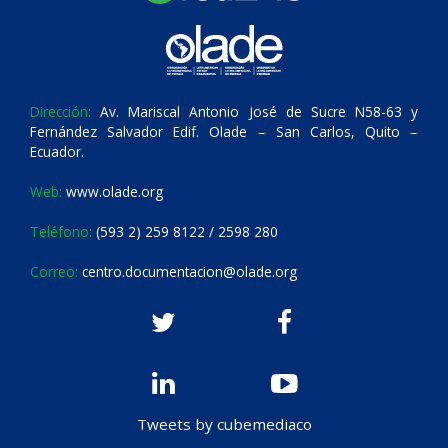
Dirección:
Av. Mariscal Antonio José de Sucre N58-63 y
Fernández Salvador Edif. Olade – San Carlos, Quito –
Ecuador.
Web:
www.olade.org
Teléfono:
(593 2) 259 8122 / 2598 280
Correo:
centro.documentacion@olade.org
Tweets by cubemediaco