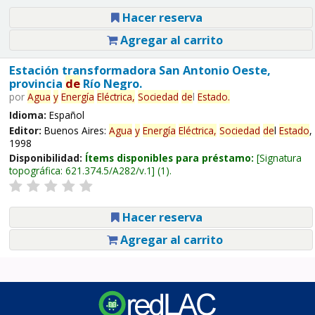
Hacer reserva
Agregar al carrito
Estación transformadora San Antonio Oeste,
provincia
de
Río Negro.
por
Agua
y
Energía
Eléctrica,
Sociedad
de
l
Estado
.
Idioma:
Español
Editor:
Buenos Aires:
Agua
y
Energía
Eléctrica,
Sociedad
de
l
Estado
,
1998
Disponibilidad:
Ítems disponibles para préstamo:
Signatura
topográfica:
621.374.5/A282/v.1
(1).
Hacer reserva
Agregar al carrito