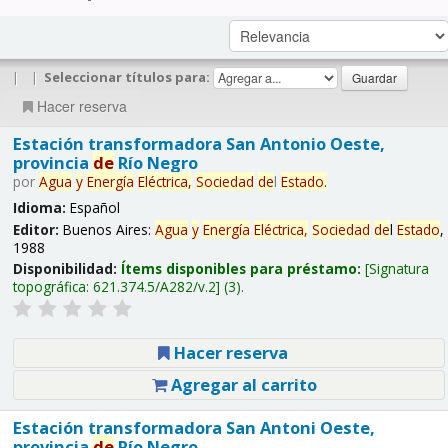
|
|
Seleccionar títulos para:
Hacer reserva
Estación transformadora San Antonio Oeste,
provincia
de
Río Negro
por
Agua
y
Energía
Eléctrica,
Sociedad
de
l
Estado
.
Idioma:
Español
Editor:
Buenos Aires:
Agua
y
Energía
Eléctrica,
Sociedad
de
l
Estado
,
1988
Disponibilidad:
Ítems disponibles para préstamo:
Signatura
topográfica:
621.374.5/A282/v.2
(3).
Hacer reserva
Agregar al carrito
Estación transformadora San Antoni Oeste,
provincia
de
Río Negro