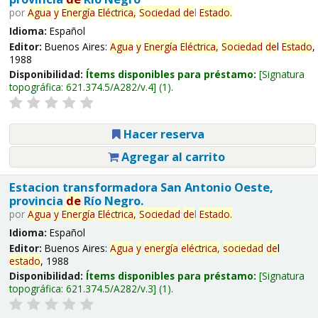
por
Agua
y
Energía
Eléctrica,
Sociedad
de
l
Estado
.
Idioma:
Español
Editor:
Buenos Aires:
Agua
y
Energía
Eléctrica,
Sociedad
de
l
Estado
,
1988
Disponibilidad:
Ítems disponibles para préstamo:
Signatura
topográfica:
621.374.5/A282/v.4
(1).
Hacer reserva
Agregar al carrito
Estacion transformadora San Antonio Oeste,
provincia
de
Río Negro.
por
Agua
y
Energía
Eléctrica,
Sociedad
de
l
Estado
.
Idioma:
Español
Editor:
Buenos Aires:
Agua
y
energía
eléctrica,
sociedad
de
l
estado
, 1988
Disponibilidad:
Ítems disponibles para préstamo:
Signatura
topográfica:
621.374.5/A282/v.3
(1).