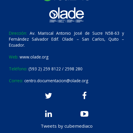
Dirección:
Av. Mariscal Antonio José de Sucre N58-63 y
Fernández Salvador Edif. Olade – San Carlos, Quito –
Ecuador.
Web:
www.olade.org
Teléfono:
(593 2) 259 8122 / 2598 280
Correo:
centro.documentacion@olade.org
Tweets by cubemediaco