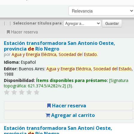
|
|
Seleccionar títulos para:
Hacer reserva
Estación transformadora San Antonio Oeste,
provincia
de
Río Negro
por
Agua
y
Energía
Eléctrica,
Sociedad
de
l
Estado
.
Idioma:
Español
Editor:
Buenos Aires:
Agua
y
Energía
Eléctrica,
Sociedad
de
l
Estado
,
1988
Disponibilidad:
Ítems disponibles para préstamo:
Signatura
topográfica:
621.374.5/A282/v.2
(3).
Hacer reserva
Agregar al carrito
Estación transformadora San Antoni Oeste,
provincia
de
Río Negro