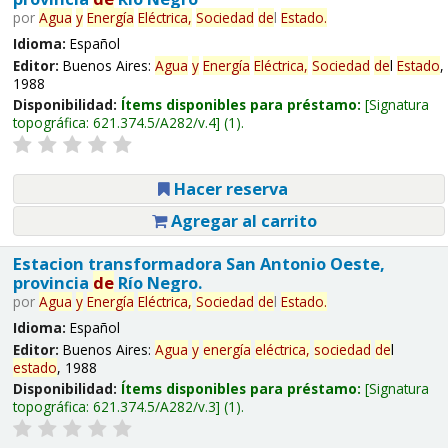
por
Agua
y
Energía
Eléctrica,
Sociedad
de
l
Estado
.
Idioma:
Español
Editor:
Buenos Aires:
Agua
y
Energía
Eléctrica,
Sociedad
de
l
Estado
,
1988
Disponibilidad:
Ítems disponibles para préstamo:
Signatura
topográfica:
621.374.5/A282/v.4
(1).
Hacer reserva
Agregar al carrito
Estacion transformadora San Antonio Oeste,
provincia
de
Río Negro.
por
Agua
y
Energía
Eléctrica,
Sociedad
de
l
Estado
.
Idioma:
Español
Editor:
Buenos Aires:
Agua
y
energía
eléctrica,
sociedad
de
l
estado
, 1988
Disponibilidad:
Ítems disponibles para préstamo:
Signatura
topográfica:
621.374.5/A282/v.3
(1).