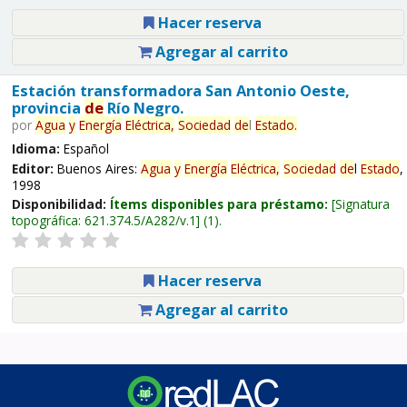
Hacer reserva
Agregar al carrito
Estación transformadora San Antonio Oeste,
provincia
de
Río Negro.
por
Agua
y
Energía
Eléctrica,
Sociedad
de
l
Estado
.
Idioma:
Español
Editor:
Buenos Aires:
Agua
y
Energía
Eléctrica,
Sociedad
de
l
Estado
,
1998
Disponibilidad:
Ítems disponibles para préstamo:
Signatura
topográfica:
621.374.5/A282/v.1
(1).
Hacer reserva
Agregar al carrito