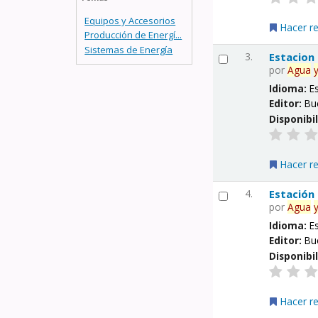
Equipos y Accesorios
Hacer r
Producción de Energí...
Sistemas de Energía
3.
Estacion
por
Agua
Idioma:
E
Editor:
Bu
Disponibi
Hacer r
4.
Estación
por
Agua
Idioma:
E
Editor:
Bu
Disponibi
Hacer r