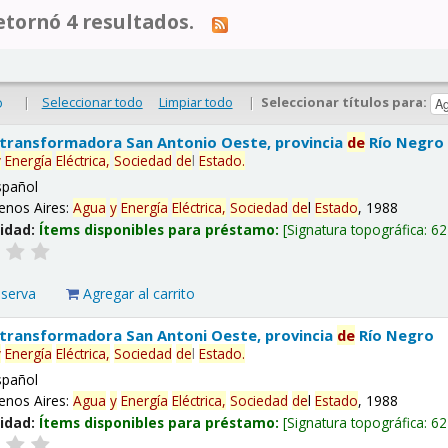
tornó 4 resultados.
|
Seleccionar todo
Limpiar todo
|
Seleccionar títulos para:
o
 transformadora San Antonio Oeste, provincia
de
Río Negro
y
Energía
Eléctrica,
Sociedad
de
l
Estado
.
spañol
enos Aires:
Agua
y
Energía
Eléctrica,
Sociedad
de
l
Estado
, 1988
lidad:
Ítems disponibles para préstamo:
Signatura topográfica:
62
eserva
Agregar al carrito
 transformadora San Antoni Oeste, provincia
de
Río Negro
y
Energía
Eléctrica,
Sociedad
de
l
Estado
.
spañol
enos Aires:
Agua
y
Energía
Eléctrica,
Sociedad
de
l
Estado
, 1988
lidad:
Ítems disponibles para préstamo:
Signatura topográfica:
62