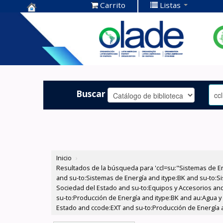
Carrito
Listas
Centro de
Documentación
OLADE -
Buscar
Inicio
›
Resultados de la búsqueda para 'ccl=su:"Sistemas de E
and su-to:Sistemas de Energía and itype:BK and su-to:Si
Sociedad del Estado and su-to:Equipos y Accesorios and
su-to:Producción de Energía and itype:BK and au:Agua y 
Estado and ccode:EXT and su-to:Producción de Energía an