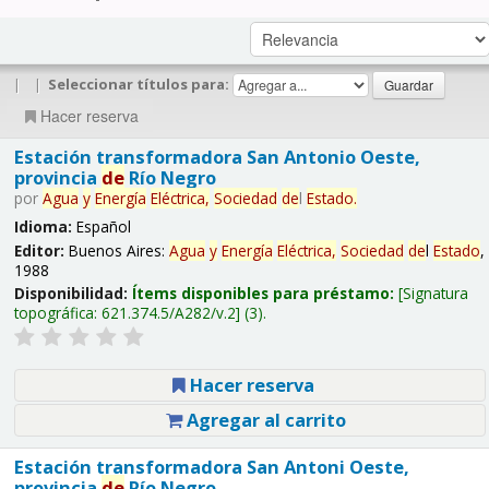
|
|
Seleccionar títulos para:
Hacer reserva
Estación transformadora San Antonio Oeste,
provincia
de
Río Negro
por
Agua
y
Energía
Eléctrica,
Sociedad
de
l
Estado
.
Idioma:
Español
Editor:
Buenos Aires:
Agua
y
Energía
Eléctrica,
Sociedad
de
l
Estado
,
1988
Disponibilidad:
Ítems disponibles para préstamo:
Signatura
topográfica:
621.374.5/A282/v.2
(3).
Hacer reserva
Agregar al carrito
Estación transformadora San Antoni Oeste,
provincia
de
Río Negro