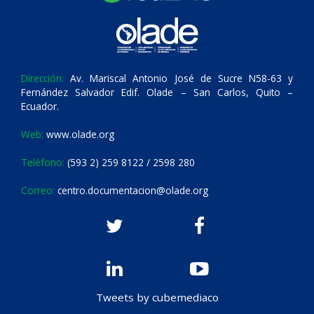
Dirección:
Av. Mariscal Antonio José de Sucre N58-63 y
Fernández Salvador Edif. Olade – San Carlos, Quito –
Ecuador.
Web:
www.olade.org
Teléfono:
(593 2) 259 8122 / 2598 280
Correo:
centro.documentacion@olade.org
Tweets by cubemediaco