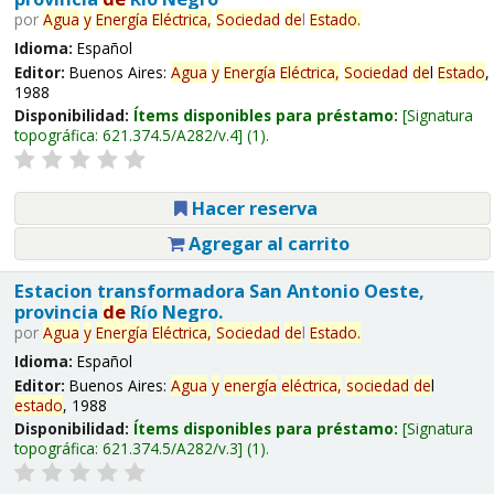
por
Agua
y
Energía
Eléctrica,
Sociedad
de
l
Estado
.
Idioma:
Español
Editor:
Buenos Aires:
Agua
y
Energía
Eléctrica,
Sociedad
de
l
Estado
,
1988
Disponibilidad:
Ítems disponibles para préstamo:
Signatura
topográfica:
621.374.5/A282/v.4
(1).
Hacer reserva
Agregar al carrito
Estacion transformadora San Antonio Oeste,
provincia
de
Río Negro.
por
Agua
y
Energía
Eléctrica,
Sociedad
de
l
Estado
.
Idioma:
Español
Editor:
Buenos Aires:
Agua
y
energía
eléctrica,
sociedad
de
l
estado
, 1988
Disponibilidad:
Ítems disponibles para préstamo:
Signatura
topográfica:
621.374.5/A282/v.3
(1).