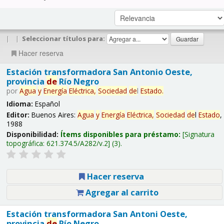
|
|
Seleccionar títulos para:
Hacer reserva
Estación transformadora San Antonio Oeste,
provincia
de
Río Negro
por
Agua
y
Energía
Eléctrica,
Sociedad
de
l
Estado
.
Idioma:
Español
Editor:
Buenos Aires:
Agua
y
Energía
Eléctrica,
Sociedad
de
l
Estado
,
1988
Disponibilidad:
Ítems disponibles para préstamo:
Signatura
topográfica:
621.374.5/A282/v.2
(3).
Hacer reserva
Agregar al carrito
Estación transformadora San Antoni Oeste,
provincia
de
Río Negro