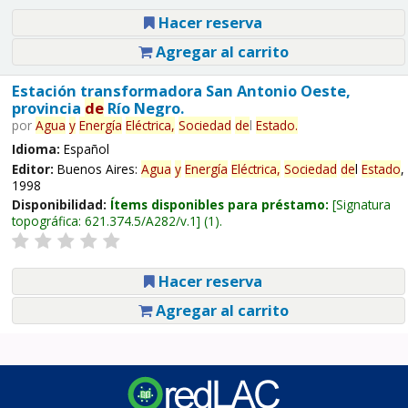
Hacer reserva
Agregar al carrito
Estación transformadora San Antonio Oeste,
provincia
de
Río Negro.
por
Agua
y
Energía
Eléctrica,
Sociedad
de
l
Estado
.
Idioma:
Español
Editor:
Buenos Aires:
Agua
y
Energía
Eléctrica,
Sociedad
de
l
Estado
,
1998
Disponibilidad:
Ítems disponibles para préstamo:
Signatura
topográfica:
621.374.5/A282/v.1
(1).
Hacer reserva
Agregar al carrito