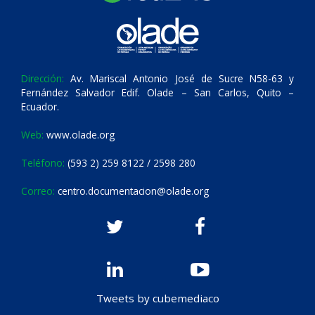
Dirección:
Av. Mariscal Antonio José de Sucre N58-63 y
Fernández Salvador Edif. Olade – San Carlos, Quito –
Ecuador.
Web:
www.olade.org
Teléfono:
(593 2) 259 8122 / 2598 280
Correo:
centro.documentacion@olade.org
Tweets by cubemediaco