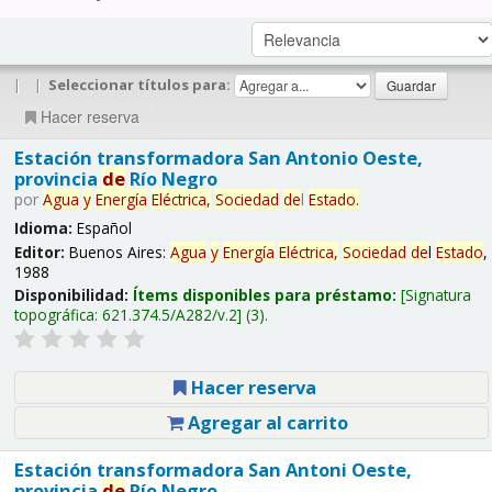
|
|
Seleccionar títulos para:
Hacer reserva
Estación transformadora San Antonio Oeste,
provincia
de
Río Negro
por
Agua
y
Energía
Eléctrica,
Sociedad
de
l
Estado
.
Idioma:
Español
Editor:
Buenos Aires:
Agua
y
Energía
Eléctrica,
Sociedad
de
l
Estado
,
1988
Disponibilidad:
Ítems disponibles para préstamo:
Signatura
topográfica:
621.374.5/A282/v.2
(3).
Hacer reserva
Agregar al carrito
Estación transformadora San Antoni Oeste,
provincia
de
Río Negro