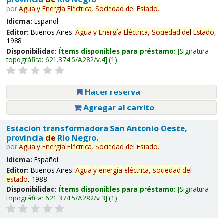
por
Agua
y
Energía
Eléctrica,
Sociedad
de
l
Estado
.
Idioma:
Español
Editor:
Buenos Aires:
Agua
y
Energía
Eléctrica,
Sociedad
de
l
Estado
,
1988
Disponibilidad:
Ítems disponibles para préstamo:
Signatura
topográfica:
621.374.5/A282/v.4
(1).
Hacer reserva
Agregar al carrito
Estacion transformadora San Antonio Oeste,
provincia
de
Río Negro.
por
Agua
y
Energía
Eléctrica,
Sociedad
de
l
Estado
.
Idioma:
Español
Editor:
Buenos Aires:
Agua
y
energía
eléctrica,
sociedad
de
l
estado
, 1988
Disponibilidad:
Ítems disponibles para préstamo:
Signatura
topográfica:
621.374.5/A282/v.3
(1).