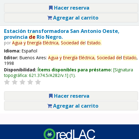
Hacer reserva
Agregar al carrito
Estación transformadora San Antonio Oeste,
provincia
de
Río Negro.
por
Agua
y
Energía
Eléctrica,
Sociedad
de
l
Estado
.
Idioma:
Español
Editor:
Buenos Aires:
Agua
y
Energía
Eléctrica,
Sociedad
de
l
Estado
,
1998
Disponibilidad:
Ítems disponibles para préstamo:
Signatura
topográfica:
621.374.5/A282/v.1
(1).
Hacer reserva
Agregar al carrito