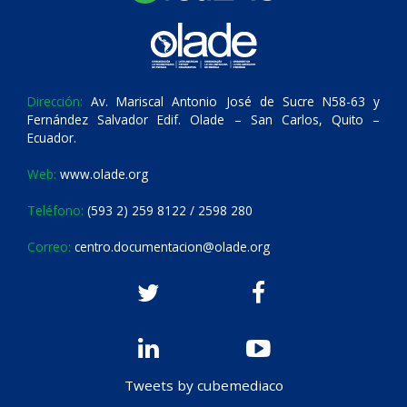
Dirección:
Av. Mariscal Antonio José de Sucre N58-63 y
Fernández Salvador Edif. Olade – San Carlos, Quito –
Ecuador.
Web:
www.olade.org
Teléfono:
(593 2) 259 8122 / 2598 280
Correo:
centro.documentacion@olade.org
Tweets by cubemediaco