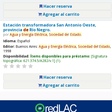
Hacer reserva
Agregar al carrito
Estación transformadora San Antonio Oeste,
provincia
de
Río Negro.
por
Agua
y
Energía
Eléctrica,
Sociedad
de
l
Estado
.
Idioma:
Español
Editor:
Buenos Aires:
Agua
y
Energía
Eléctrica,
Sociedad
de
l
Estado
,
1998
Disponibilidad:
Ítems disponibles para préstamo:
Signatura
topográfica:
621.374.5/A282/v.1
(1).
Hacer reserva
Agregar al carrito