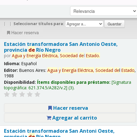
|
|
Seleccionar títulos para:
Hacer reserva
Estación transformadora San Antonio Oeste,
provincia
de
Río Negro
por
Agua
y
Energía
Eléctrica,
Sociedad
de
l
Estado
.
Idioma:
Español
Editor:
Buenos Aires:
Agua
y
Energía
Eléctrica,
Sociedad
de
l
Estado
,
1988
Disponibilidad:
Ítems disponibles para préstamo:
Signatura
topográfica:
621.374.5/A282/v.2
(3).
Hacer reserva
Agregar al carrito
Estación transformadora San Antoni Oeste,
provincia
de
Río Negro