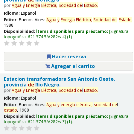
por
Agua
y
Energía
Eléctrica,
Sociedad
de
l
Estado
.
Idioma:
Español
Editor:
Buenos Aires:
Agua
y
Energía
Eléctrica,
Sociedad
de
l
Estado
,
1988
Disponibilidad:
Ítems disponibles para préstamo:
Signatura
topográfica:
621.374.5/A282/v.4
(1).
Hacer reserva
Agregar al carrito
Estacion transformadora San Antonio Oeste,
provincia
de
Río Negro.
por
Agua
y
Energía
Eléctrica,
Sociedad
de
l
Estado
.
Idioma:
Español
Editor:
Buenos Aires:
Agua
y
energía
eléctrica,
sociedad
de
l
estado
, 1988
Disponibilidad:
Ítems disponibles para préstamo:
Signatura
topográfica:
621.374.5/A282/v.3
(1).