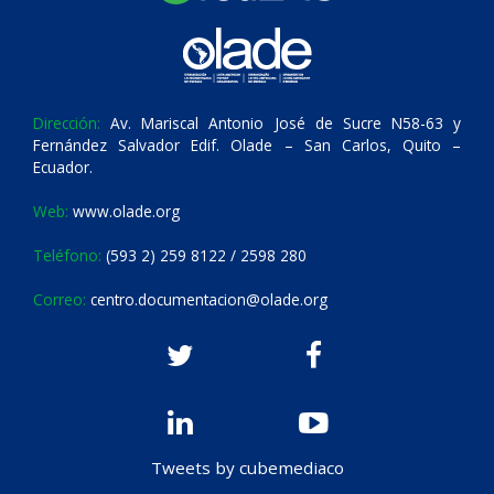
Dirección:
Av. Mariscal Antonio José de Sucre N58-63 y
Fernández Salvador Edif. Olade – San Carlos, Quito –
Ecuador.
Web:
www.olade.org
Teléfono:
(593 2) 259 8122 / 2598 280
Correo:
centro.documentacion@olade.org
Tweets by cubemediaco