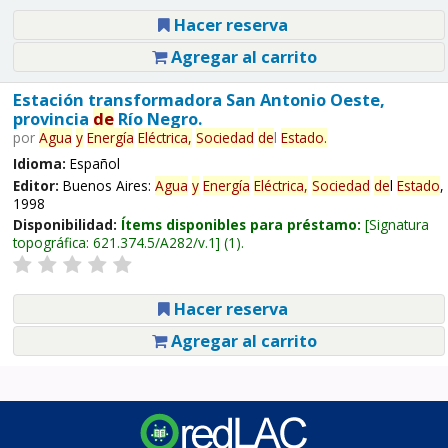
Hacer reserva
Agregar al carrito
Estación transformadora San Antonio Oeste,
provincia
de
Río Negro.
por
Agua
y
Energía
Eléctrica,
Sociedad
de
l
Estado
.
Idioma:
Español
Editor:
Buenos Aires:
Agua
y
Energía
Eléctrica,
Sociedad
de
l
Estado
,
1998
Disponibilidad:
Ítems disponibles para préstamo:
Signatura
topográfica:
621.374.5/A282/v.1
(1).
Hacer reserva
Agregar al carrito