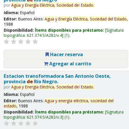
por
Agua
y
Energía
Eléctrica,
Sociedad
de
l
Estado
.
Idioma:
Español
Editor:
Buenos Aires:
Agua
y
Energía
Eléctrica,
Sociedad
de
l
Estado
,
1988
Disponibilidad:
Ítems disponibles para préstamo:
Signatura
topográfica:
621.374.5/A282/v.4
(1).
Hacer reserva
Agregar al carrito
Estacion transformadora San Antonio Oeste,
provincia
de
Río Negro.
por
Agua
y
Energía
Eléctrica,
Sociedad
de
l
Estado
.
Idioma:
Español
Editor:
Buenos Aires:
Agua
y
energía
eléctrica,
sociedad
de
l
estado
, 1988
Disponibilidad:
Ítems disponibles para préstamo:
Signatura
topográfica:
621.374.5/A282/v.3
(1).