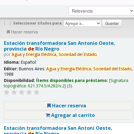
|
|
Seleccionar títulos para:
Hacer reserva
Estación transformadora San Antonio Oeste,
provincia
de
Río Negro
por
Agua
y
Energía
Eléctrica,
Sociedad
de
l
Estado
.
Idioma:
Español
Editor:
Buenos Aires:
Agua
y
Energía
Eléctrica,
Sociedad
de
l
Estado
,
1988
Disponibilidad:
Ítems disponibles para préstamo:
Signatura
topográfica:
621.374.5/A282/v.2
(3).
Hacer reserva
Agregar al carrito
Estación transformadora San Antoni Oeste,
provincia
de
Río Negro