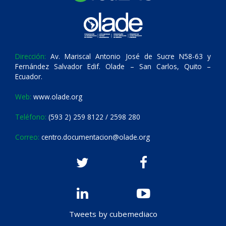
Dirección:
Av. Mariscal Antonio José de Sucre N58-63 y
Fernández Salvador Edif. Olade – San Carlos, Quito –
Ecuador.
Web:
www.olade.org
Teléfono:
(593 2) 259 8122 / 2598 280
Correo:
centro.documentacion@olade.org
Tweets by cubemediaco