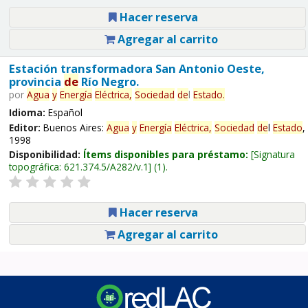
Hacer reserva
Agregar al carrito
Estación transformadora San Antonio Oeste,
provincia
de
Río Negro.
por
Agua
y
Energía
Eléctrica,
Sociedad
de
l
Estado
.
Idioma:
Español
Editor:
Buenos Aires:
Agua
y
Energía
Eléctrica,
Sociedad
de
l
Estado
,
1998
Disponibilidad:
Ítems disponibles para préstamo:
Signatura
topográfica:
621.374.5/A282/v.1
(1).
Hacer reserva
Agregar al carrito