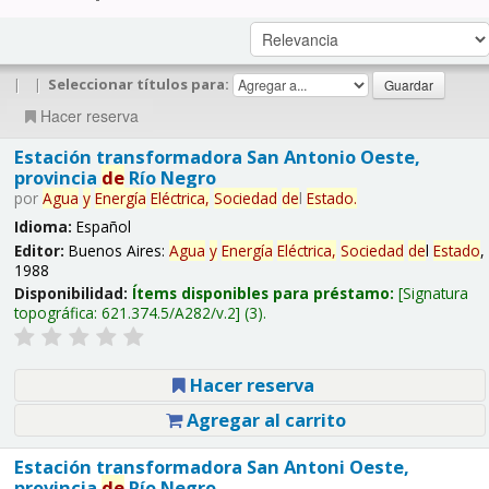
|
|
Seleccionar títulos para:
Hacer reserva
Estación transformadora San Antonio Oeste,
provincia
de
Río Negro
por
Agua
y
Energía
Eléctrica,
Sociedad
de
l
Estado
.
Idioma:
Español
Editor:
Buenos Aires:
Agua
y
Energía
Eléctrica,
Sociedad
de
l
Estado
,
1988
Disponibilidad:
Ítems disponibles para préstamo:
Signatura
topográfica:
621.374.5/A282/v.2
(3).
Hacer reserva
Agregar al carrito
Estación transformadora San Antoni Oeste,
provincia
de
Río Negro