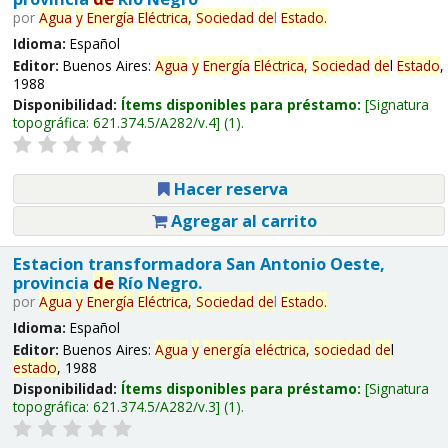
por
Agua
y
Energía
Eléctrica,
Sociedad
de
l
Estado
.
Idioma:
Español
Editor:
Buenos Aires:
Agua
y
Energía
Eléctrica,
Sociedad
de
l
Estado
,
1988
Disponibilidad:
Ítems disponibles para préstamo:
Signatura
topográfica:
621.374.5/A282/v.4
(1).
Hacer reserva
Agregar al carrito
Estacion transformadora San Antonio Oeste,
provincia
de
Río Negro.
por
Agua
y
Energía
Eléctrica,
Sociedad
de
l
Estado
.
Idioma:
Español
Editor:
Buenos Aires:
Agua
y
energía
eléctrica,
sociedad
de
l
estado
, 1988
Disponibilidad:
Ítems disponibles para préstamo:
Signatura
topográfica:
621.374.5/A282/v.3
(1).