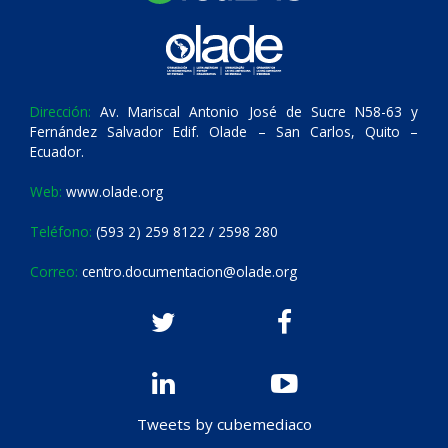
Dirección:
Av. Mariscal Antonio José de Sucre N58-63 y
Fernández Salvador Edif. Olade – San Carlos, Quito –
Ecuador.
Web:
www.olade.org
Teléfono:
(593 2) 259 8122 / 2598 280
Correo:
centro.documentacion@olade.org
Tweets by cubemediaco